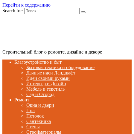
Перейти к содержанию
Search for:
Строительный блог о ремонте, дизайне и декоре
Благоустройство и быт
Бытовая техника и оборудование
Дачные идеи Ландшафт
Идеи своими руками
Интерьер и Дизайн
Мебель и текстиль
Сад и Огород
Ремонт
Окна и двери
Пол
Потолок
Сантехника
Стены
Стройматериалы