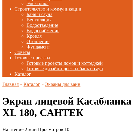
Электрика
Строительство и коммуникации
Баня и сауна
Вентиляция
Водоотведение
Водоснабжение
Кровля
Отопление
Фундамент
Советы
Готовые проекты
Готовые проекты домов и коттеджей
Готовые дизайн-проекты бань и саун
Каталог
Главная
»
Каталог
»
Экраны для ванн
Экран лицевой Касабланка
XL 180, САНТЕК
На чтение
2 мин
Просмотров
10