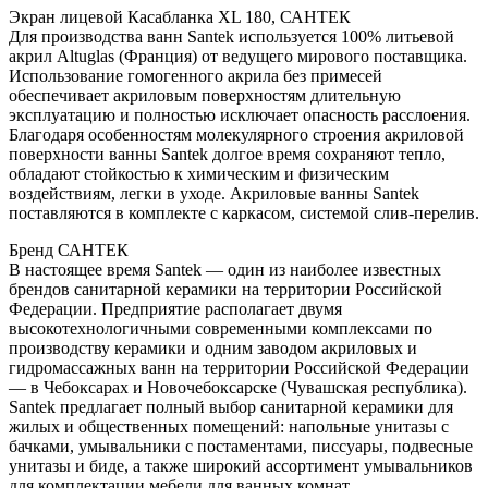
Экран лицевой Касабланка XL 180, САНТЕК
Для производства ванн Santek используется 100% литьевой
акрил Altuglas (Франция) от ведущего мирового поставщика.
Использование гомогенного акрила без примесей
обеспечивает акриловым поверхностям длительную
эксплуатацию и полностью исключает опасность расслоения.
Благодаря особенностям молекулярного строения акриловой
поверхности ванны Santek долгое время сохраняют тепло,
обладают стойкостью к химическим и физическим
воздействиям, легки в уходе. Акриловые ванны Santek
поставляются в комплекте с каркасом, системой слив-перелив.
Бренд САНТЕК
В настоящее время Santek — один из наиболее известных
брендов санитарной керамики на территории Российской
Федерации. Предприятие располагает двумя
высокотехнологичными современными комплексами по
производству керамики и одним заводом акриловых и
гидромассажных ванн на территории Российской Федерации
— в Чебоксарах и Новочебоксарске (Чувашская республика).
Santek предлагает полный выбор санитарной керамики для
жилых и общественных помещений: напольные унитазы с
бачками, умывальники с постаментами, писсуары, подвесные
унитазы и биде, а также широкий ассортимент умывальников
для комплектации мебели для ванных комнат.