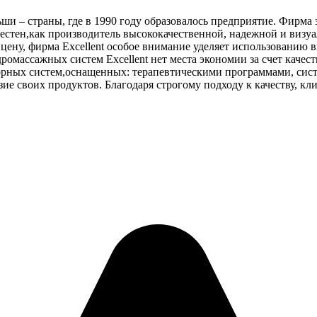
ьши – страны, где в 1990 году образовалось предприятие. Фирма
вестен,как производитель высококачественной, надежной и визу
цену, фирма Excellent особое внимание уделяет использованию
омассажных систем Excellent нет места экономии за счет каче
орных систем,оснащенных: терапевтическими программами, сис
зие своих продуктов. Благодаря строгому подходу к качеству, к