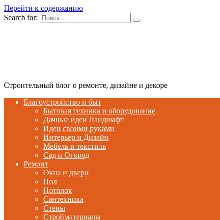
Перейти к содержанию
Search for:
Строительный блог о ремонте, дизайне и декоре
Благоустройство и быт
Бытовая техника и оборудование
Дачные идеи Ландшафт
Идеи своими руками
Интерьер и Дизайн
Мебель и текстиль
Сад и Огород
Ремонт
Окна и двери
Пол
Потолок
Сантехника
Стены
Стройматериалы