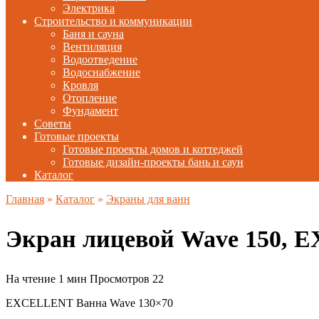
Электрика
Строительство и коммуникации
Баня и сауна
Вентиляция
Водоотведение
Водоснабжение
Кровля
Отопление
Фундамент
Советы
Готовые проекты
Готовые проекты домов и коттеджей
Готовые дизайн-проекты бань и саун
Каталог
Главная
»
Каталог
»
Экраны для ванн
Экран лицевой Wave 150,
На чтение
1 мин
Просмотров
22
EXCELLENT Ванна Wave 130×70