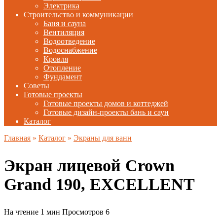
Электрика
Строительство и коммуникации
Баня и сауна
Вентиляция
Водоотведение
Водоснабжение
Кровля
Отопление
Фундамент
Советы
Готовые проекты
Готовые проекты домов и коттеджей
Готовые дизайн-проекты бань и саун
Каталог
Главная
»
Каталог
»
Экраны для ванн
Экран лицевой Crown
Grand 190, EXCELLENT
На чтение
1 мин
Просмотров
6