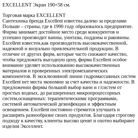
EXCELLENT Экран 190×58 см.
Торговая марка EXCELLENT
Сантехника бренда Excellent известна далеко за пределами
Польши – страны, где в 1990 году образовалось предприятие.
Фирма занимает достойное место среди конкурентов и
успешно производит ванны, унитазы, поддоны и раковины.
Excellent известен,как производитель высококачественной,
надежной и визуально привлекательной продукции. В
отличие от других фирм, которые часто снижают качество,
чтобы предложить выгодную цену, фирма Excellent особое
внимание уделяет использованию высококачественных
материалов и проверенных электромеханических
компонентов. В эксклюзивной линии гидромассажных систем
Excellent нет места экономии за счет качества и надежности. В
предложении фирмы большой выбор ванн и г/систем от
простых водных, до расширенных микропроцессорных
систем,оснащенных: терапевтическими программами,
системой автоматической дезинфекции и эффектным
освещением. Excellent постоянно стремится улучшать и
расширять разнообразие своих продуктов. Благодаря строгому
подходу к качеству, клиенты высоко ценят и охотно выбирают
изделия Экселлент.