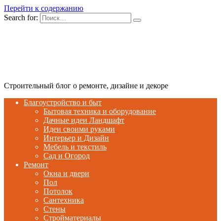
Перейти к содержанию
Search for:
Строительный блог о ремонте, дизайне и декоре
Благоустройство и быт
Бытовая техника и оборудование
Дачные идеи Ландшафт
Идеи своими руками
Интерьер и Дизайн
Мебель и текстиль
Сад и Огород
Ремонт
Окна и двери
Пол
Потолок
Сантехника
Стены
Стройматериалы