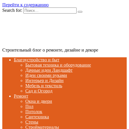
Перейти к содержанию
Search for:
Строительный блог о ремонте, дизайне и декоре
Благоустройство и быт
Бытовая техника и оборудование
Дачные идеи Ландшафт
Идеи своими руками
Интерьер и Дизайн
Мебель и текстиль
Сад и Огород
Ремонт
Окна и двери
Пол
Потолок
Сантехника
Стены
Стройматериалы