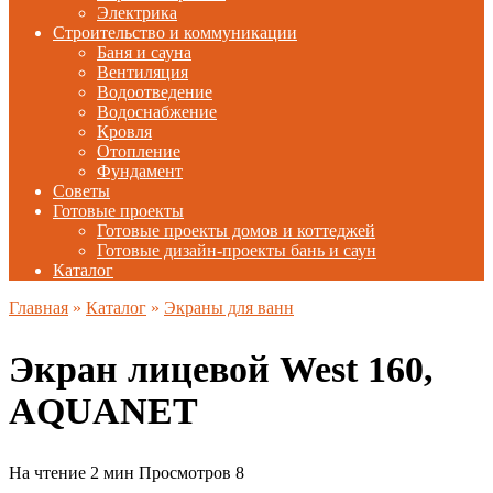
Электрика
Строительство и коммуникации
Баня и сауна
Вентиляция
Водоотведение
Водоснабжение
Кровля
Отопление
Фундамент
Советы
Готовые проекты
Готовые проекты домов и коттеджей
Готовые дизайн-проекты бань и саун
Каталог
Главная
»
Каталог
»
Экраны для ванн
Экран лицевой West 160,
AQUANET
На чтение
2 мин
Просмотров
8