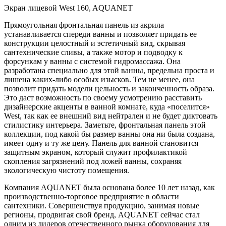
Экран лицевой West 160, AQUANET
Прямоугольная фронтальная панель из акрила
устанавливается спереди ванны и позволяет придать ее
конструкции целостный и эстетичный вид, скрывая
сантехнические сливы, а также мотор и подводку к
форсункам у ванны с системой гидромассажа. Она
разработана специально для этой ванны, предельна проста и
лишена каких-либо особых изысков. Тем не менее, она
позволит придать модели цельность и законченность образа.
Это даст возможность по своему усмотрению расставить
дизайнерские акценты в ванной комнате, куда «поселится»
West, так как ее внешний вид нейтрален и не будет диктовать
стилистику интерьера. Заметьте, фронтальная панель этой
коллекции, под какой бы размер ванны она ни была создана,
имеет одну и ту же цену. Панель для ванной становится
защитным экраном, который служит профилактикой
скопления загрязнений под ложей ванны, сохраняя
экологическую чистоту помещения.
Компания AQUANET была основана более 10 лет назад, как
производственно-торговое предприятие в области
сантехники. Совершенствуя продукцию, занимая новые
регионы, продвигая свой бренд, AQUANET сейчас стал
одним из лидеров отечественного рынка оборудования для