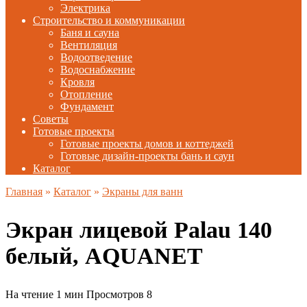
Электрика
Строительство и коммуникации
Баня и сауна
Вентиляция
Водоотведение
Водоснабжение
Кровля
Отопление
Фундамент
Советы
Готовые проекты
Готовые проекты домов и коттеджей
Готовые дизайн-проекты бань и саун
Каталог
Главная
»
Каталог
»
Экраны для ванн
Экран лицевой Palau 140
белый, AQUANET
На чтение
1 мин
Просмотров
8