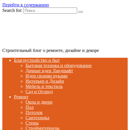
Перейти к содержанию
Search for:
Строительный блог о ремонте, дизайне и декоре
Благоустройство и быт
Бытовая техника и оборудование
Дачные идеи Ландшафт
Идеи своими руками
Интерьер и Дизайн
Мебель и текстиль
Сад и Огород
Ремонт
Окна и двери
Пол
Потолок
Сантехника
Стены
Стройматериалы