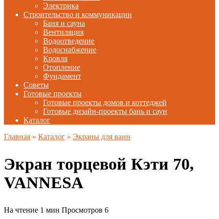
Электрика
Строительство и коммуникации
Баня и сауна
Вентиляция
Водоотведение
Водоснабжение
Кровля
Отопление
Фундамент
Советы
Готовые проекты
Готовые проекты домов и коттеджей
Готовые дизайн-проекты бань и саун
Каталог
Главная
»
Каталог
»
Экраны для ванн
Экран торцевой Кэти 70,
VANNESA
На чтение
1 мин
Просмотров
6