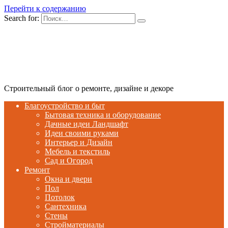
Перейти к содержанию
Search for:
Строительный блог о ремонте, дизайне и декоре
Благоустройство и быт
Бытовая техника и оборудование
Дачные идеи Ландшафт
Идеи своими руками
Интерьер и Дизайн
Мебель и текстиль
Сад и Огород
Ремонт
Окна и двери
Пол
Потолок
Сантехника
Стены
Стройматериалы