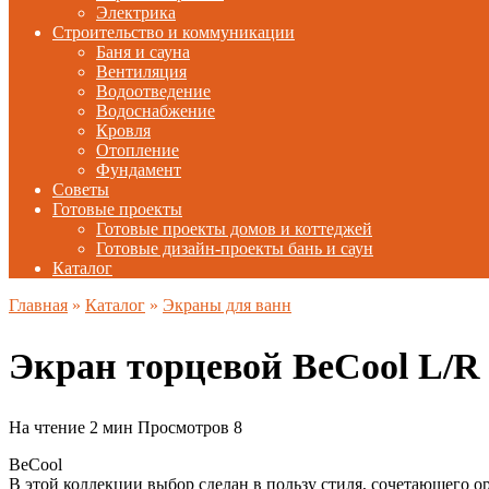
Электрика
Строительство и коммуникации
Баня и сауна
Вентиляция
Водоотведение
Водоснабжение
Кровля
Отопление
Фундамент
Советы
Готовые проекты
Готовые проекты домов и коттеджей
Готовые дизайн-проекты бань и саун
Каталог
Главная
»
Каталог
»
Экраны для ванн
Экран торцевой BeCool L/R
На чтение
2 мин
Просмотров
8
BeCool
В этой коллекции выбор сделан в пользу стиля, сочетающего