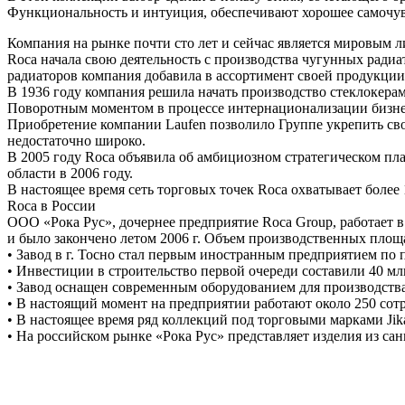
Функциональность и интуиция, обеспечивают хорошее самочув
Компания на рынке почти сто лет и сейчас является мировым л
Roca начала свою деятельность с производства чугунных радиа
радиаторов компания добавила в ассортимент своей продукции
В 1936 году компания решила начать производство стеклокерам
Поворотным моментом в процессе интернационализации бизнеса
Приобретение компании Laufen позволило Группе укрепить сво
недостаточно широко.
В 2005 году Roca объявила об амбициозном стратегическом пла
области в 2006 году.
В настоящее время сеть торговых точек Roca охватывает более 
Roca в России
ООО «Рока Рус», дочернее предприятие Roca Group, работает в 
и было закончено летом 2006 г. Объем производственных площад
• Завод в г. Тосно стал первым иностранным предприятием по
• Инвестиции в строительство первой очереди составили 40 млн
• Завод оснащен современным оборудованием для производств
• В настоящий момент на предприятии работают около 250 сотр
• В настоящее время ряд коллекций под торговыми марками Jik
• На российском рынке «Рока Рус» представляет изделия из са