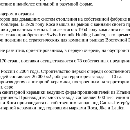
ствие в наиболее стильной и разумной форме.
идером в отрасли
торов для домашних систем отопления на собственной фабрике в
 бойлеры. В 1929 году Roca вышла на рынок с ваннами своего п
ики для ванных комнат. После этого в 1954 году компания начал
 стало приобретение Swiss Keramik Holding Laufen, в то время
и позиции на стратегических для компании рынках Восточной Е
не развития, ориентированном, в первую очередь, на обустройст
170 стран, поставки осуществляются с 78 собственных предприят
России с 2004 года. Строительство первой очереди собственного 
ей составляет 26 000 м2 , общая территория завода — 10 га.
 производству санитарной керамики, построенным на территори
. евро.
а санитарной керамики ведущих фирм-производителей из Итали
удников. Производительность завода составляет 600 тыс. единиц
a и Roca производятся на собственном заводе под Санкт-Петербу
нитарной керамики под торговыми марками Roca, Jika и Laufen.