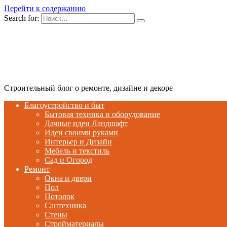
Перейти к содержанию
Search for:
Строительный блог о ремонте, дизайне и декоре
Благоустройство и быт
Бытовая техника и оборудование
Дачные идеи Ландшафт
Идеи своими руками
Интерьер и Дизайн
Мебель и текстиль
Сад и Огород
Ремонт
Окна и двери
Пол
Потолок
Сантехника
Стены
Стройматериалы