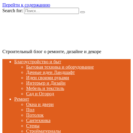
Перейти к содержанию
Search for:
Строительный блог о ремонте, дизайне и декоре
Благоустройство и быт
Бытовая техника и оборудование
Дачные идеи Ландшафт
Идеи своими руками
Интерьер и Дизайн
Мебель и текстиль
Сад и Огород
Ремонт
Окна и двери
Пол
Потолок
Сантехника
Стены
Стройматериалы