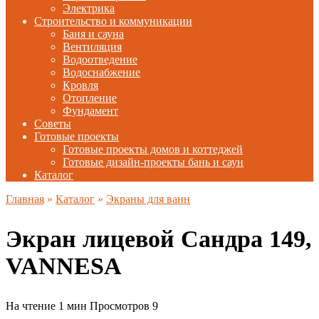
Электрика
Строительство и коммуникации
Баня и сауна
Вентиляция
Водоотведение
Водоснабжение
Кровля
Отопление
Фундамент
Советы
Готовые проекты
Готовые проекты домов и коттеджей
Готовые дизайн-проекты бань и саун
Каталог
Главная
»
Каталог
»
Экраны для ванн
Экран лицевой Сандра 149,
VANNESA
На чтение
1 мин
Просмотров
9