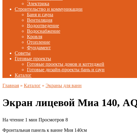
Электрика
Строительство и коммуникации
Баня и сауна
Вентиляция
Водоотведение
Водоснабжение
Кровля
Отопление
Фундамент
Советы
Готовые проекты
Готовые проекты домов и коттеджей
Готовые дизайн-проекты бань и саун
Каталог
Главная
»
Каталог
»
Экраны для ванн
Экран лицевой Миа 140, 
На чтение
1 мин
Просмотров
8
Фронтальная панель к ванне Мия 140см