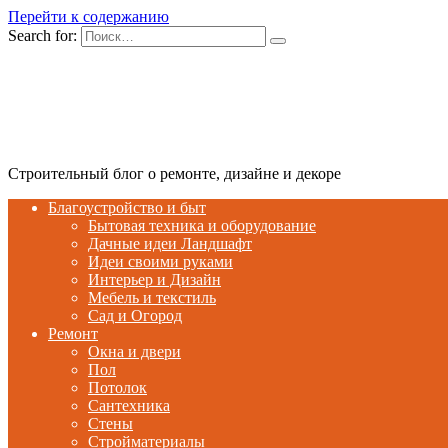
Перейти к содержанию
Search for:
Строительный блог о ремонте, дизайне и декоре
Благоустройство и быт
Бытовая техника и оборудование
Дачные идеи Ландшафт
Идеи своими руками
Интерьер и Дизайн
Мебель и текстиль
Сад и Огород
Ремонт
Окна и двери
Пол
Потолок
Сантехника
Стены
Стройматериалы