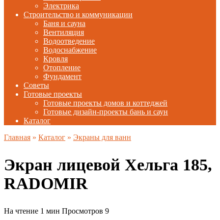
Электрика
Строительство и коммуникации
Баня и сауна
Вентиляция
Водоотведение
Водоснабжение
Кровля
Отопление
Фундамент
Советы
Готовые проекты
Готовые проекты домов и коттеджей
Готовые дизайн-проекты бань и саун
Каталог
Главная
»
Каталог
»
Экраны для ванн
Экран лицевой Хельга 185,
RADOMIR
На чтение
1 мин
Просмотров
9