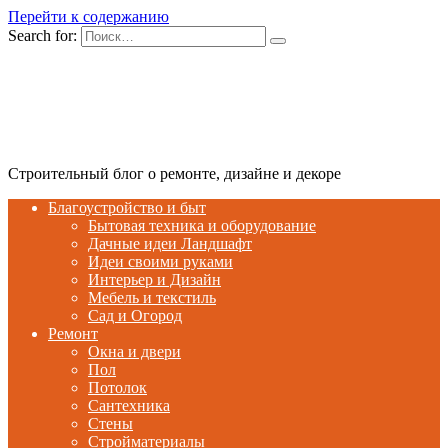
Перейти к содержанию
Search for:
Строительный блог о ремонте, дизайне и декоре
Благоустройство и быт
Бытовая техника и оборудование
Дачные идеи Ландшафт
Идеи своими руками
Интерьер и Дизайн
Мебель и текстиль
Сад и Огород
Ремонт
Окна и двери
Пол
Потолок
Сантехника
Стены
Стройматериалы