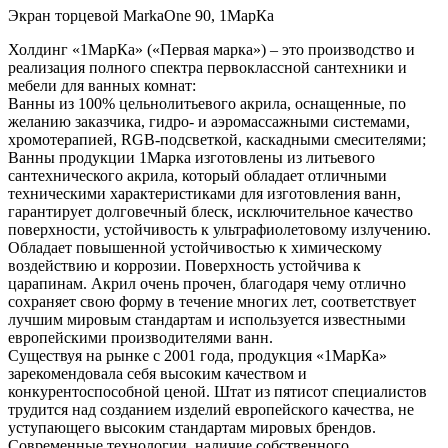
Экран торцевой MarkaOne 90, 1МарКа
Холдинг «1МарКа» («Первая марка») – это производство и
реализация полного спектра первоклассной сантехники и
мебели для ванных комнат:
Ванны из 100% цельнолитьевого акрила, оснащенные, по
желанию заказчика, гидро- и аэромассажными системами,
хромотерапией, RGB-подсветкой, каскадными смесителями;
Ванны продукции 1Марка изготовлены из литьевого
сантехнического акрила, который обладает отличными
техническими характеристиками для изготовления ванн,
гарантирует долговечный блеск, исключительное качество
поверхности, устойчивость к ультрафиолетовому излучению.
Обладает повышенной устойчивостью к химическому
воздействию и коррозии. Поверхность устойчива к
царапинам. Акрил очень прочен, благодаря чему отлично
сохраняет свою форму в течение многих лет, соответствует
лучшим мировым стандартам и используется известными
европейскими производителями ванн.
Существуя на рынке с 2001 года, продукция «1МарКа»
зарекомендовала себя высоким качеством и
конкурентоспособной ценой. Штат из пятисот специалистов
трудится над созданием изделий европейского качества, не
уступающего высоким стандартам мировых брендов.
Современные технологии, наличие собственного