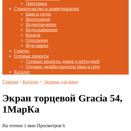
Электрика
Строительство и коммуникации
Баня и сауна
Вентиляция
Водоотведение
Водоснабжение
Кровля
Отопление
Фундамент
Советы
Готовые проекты
Готовые проекты домов и коттеджей
Готовые дизайн-проекты бань и саун
Каталог
Главная
»
Каталог
»
Экраны для ванн
Экран торцевой Gracia 54,
1МарКа
На чтение
1 мин
Просмотров
6