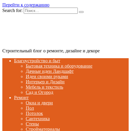
Перейти к содержанию
Search for:
Строительный блог о ремонте, дизайне и декоре
Благоустройство и быт
Бытовая техника и оборудование
Дачные идеи Ландшафт
Идеи своими руками
Интерьер и Дизайн
Мебель и текстиль
Сад и Огород
Ремонт
Окна и двери
Пол
Потолок
Сантехника
Стены
Стройматериалы