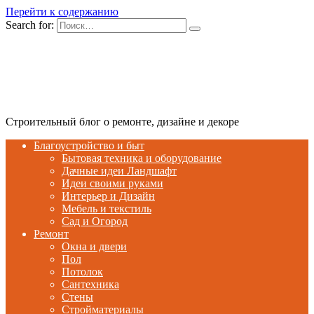
Перейти к содержанию
Search for:
Строительный блог о ремонте, дизайне и декоре
Благоустройство и быт
Бытовая техника и оборудование
Дачные идеи Ландшафт
Идеи своими руками
Интерьер и Дизайн
Мебель и текстиль
Сад и Огород
Ремонт
Окна и двери
Пол
Потолок
Сантехника
Стены
Стройматериалы