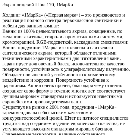
Экран лицевой Libra 170, 1МарКа
Холдинг «1МарКа» («Первая марка») – это производство и
реализация полного спектра первоклассной сантехники и
мебели для ванных комнат:
Ванны из 100% цельнолитьевого акрила, оснащенные, по
желанию заказчика, гидро- и аэромассажными системами,
хромотерапией, RGB-подсветкой, каскадными смесителями;
Ванны продукции 1Марка изготовлены из литьевого
сантехнического акрила, который обладает отличными
техническими характеристиками для изготовления ванн,
гарантирует долговечный блеск, исключительное качество
поверхности, устойчивость к ультрафиолетовому излучению.
Обладает повышенной устойчивостью к химическому
воздействию и коррозии. Поверхность устойчива к
царапинам. Акрил очень прочен, благодаря чему отлично
сохраняет свою форму в течение многих лет, соответствует
лучшим мировым стандартам и используется известными
европейскими производителями ванн.
Существуя на рынке с 2001 года, продукция «1МарКа»
зарекомендовала себя высоким качеством и
конкурентоспособной ценой. Штат из пятисот специалистов
трудится над созданием изделий европейского качества, не
уступающего высоким стандартам мировых брендов.
Современные технологии, наличие собственного