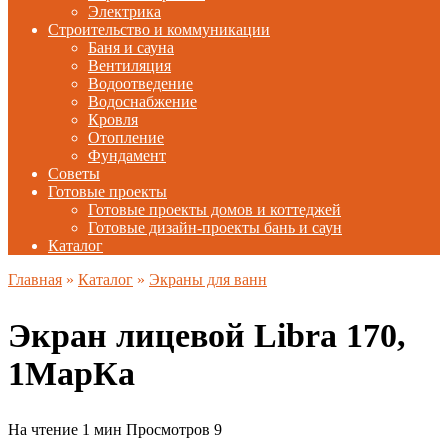
Электрика
Строительство и коммуникации
Баня и сауна
Вентиляция
Водоотведение
Водоснабжение
Кровля
Отопление
Фундамент
Советы
Готовые проекты
Готовые проекты домов и коттеджей
Готовые дизайн-проекты бань и саун
Каталог
Главная
»
Каталог
»
Экраны для ванн
Экран лицевой Libra 170,
1МарКа
На чтение
1 мин
Просмотров
9