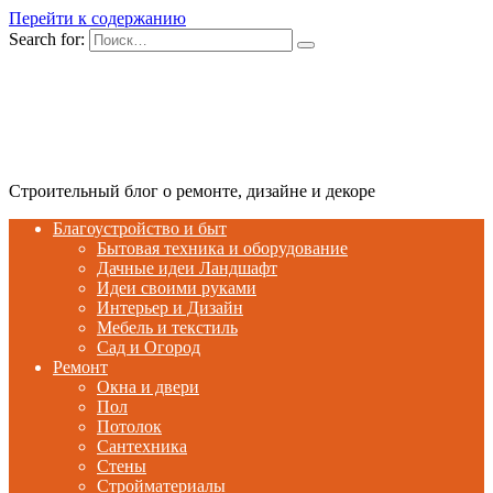
Перейти к содержанию
Search for:
Строительный блог о ремонте, дизайне и декоре
Благоустройство и быт
Бытовая техника и оборудование
Дачные идеи Ландшафт
Идеи своими руками
Интерьер и Дизайн
Мебель и текстиль
Сад и Огород
Ремонт
Окна и двери
Пол
Потолок
Сантехника
Стены
Стройматериалы