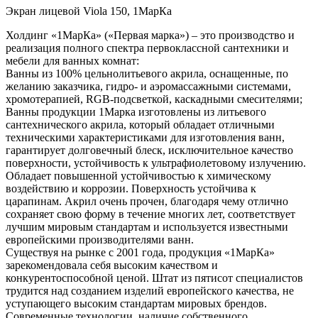
Экран лицевой Viola 150, 1МарКа
Холдинг «1МарКа» («Первая марка») – это производство и
реализация полного спектра первоклассной сантехники и
мебели для ванных комнат:
Ванны из 100% цельнолитьевого акрила, оснащенные, по
желанию заказчика, гидро- и аэромассажными системами,
хромотерапией, RGB-подсветкой, каскадными смесителями;
Ванны продукции 1Марка изготовлены из литьевого
сантехнического акрила, который обладает отличными
техническими характеристиками для изготовления ванн,
гарантирует долговечный блеск, исключительное качество
поверхности, устойчивость к ультрафиолетовому излучению.
Обладает повышенной устойчивостью к химическому
воздействию и коррозии. Поверхность устойчива к
царапинам. Акрил очень прочен, благодаря чему отлично
сохраняет свою форму в течение многих лет, соответствует
лучшим мировым стандартам и используется известными
европейскими производителями ванн.
Существуя на рынке с 2001 года, продукция «1МарКа»
зарекомендовала себя высоким качеством и
конкурентоспособной ценой. Штат из пятисот специалистов
трудится над созданием изделий европейского качества, не
уступающего высоким стандартам мировых брендов.
Современные технологии, наличие собственного