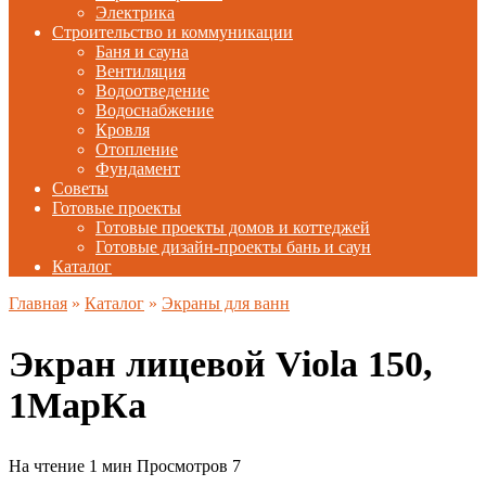
Электрика
Строительство и коммуникации
Баня и сауна
Вентиляция
Водоотведение
Водоснабжение
Кровля
Отопление
Фундамент
Советы
Готовые проекты
Готовые проекты домов и коттеджей
Готовые дизайн-проекты бань и саун
Каталог
Главная
»
Каталог
»
Экраны для ванн
Экран лицевой Viola 150,
1МарКа
На чтение
1 мин
Просмотров
7