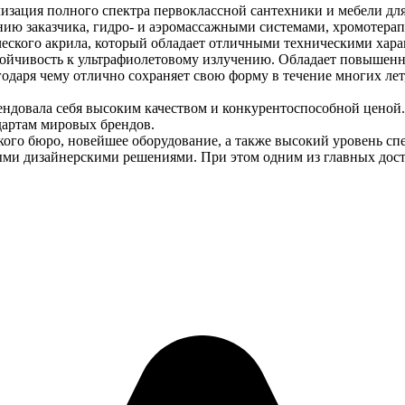
лизация полного спектра первоклассной сантехники и мебели дл
нию заказчика, гидро- и аэромассажными системами, хромотера
ского акрила, который обладает отличными техническими харак
стойчивость к ультрафиолетовому излучению. Обладает повышен
одаря чему отлично сохраняет свою форму в течение многих лет
ендовала себя высоким качеством и конкурентоспособной ценой.
дартам мировых брендов.
ого бюро, новейшее оборудование, а также высокий уровень сп
ными дизайнерскими решениями. При этом одним из главных дос