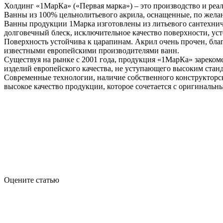
Холдинг «1МарКа» («Первая марка») – это производство и реа
Ванны из 100% цельнолитьевого акрила, оснащенные, по жела
Ванны продукции 1Марка изготовлены из литьевого сантехниче
долговечный блеск, исключительное качество поверхности, у
Поверхность устойчива к царапинам. Акрил очень прочен, благ
известными европейскими производителями ванн.
Существуя на рынке с 2001 года, продукция «1МарКа» зареком
изделий европейского качества, не уступающего высоким стан
Современные технологии, наличие собственного конструкторск
высокое качество продукции, которое сочетается с оригиналь
Оцените статью