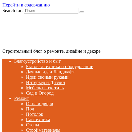
Перейти к содержанию
Search for:
Строительный блог о ремонте, дизайне и декоре
Благоустройство и быт
Бытовая техника и оборудование
Дачные идеи Ландшафт
Идеи своими руками
Интерьер и Дизайн
Мебель и текстиль
Сад и Огород
Ремонт
Окна и двери
Пол
Потолок
Сантехника
Стены
Стройматериалы