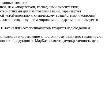
я ванных комнат:
пией, RGB-подсветкой, каскадными смесителями;
теристиками для изготовления ванн, гарантирует
ной устойчивостью к химическому воздействию и коррозии.
, соответствует лучшим мировым стандартам и используется
 Штат из пятисот специалистов трудится над созданием
ециалистов и стремление к постоянному развитию гарантируют
тоинств продукции «1МарКа» является демократичность цен.