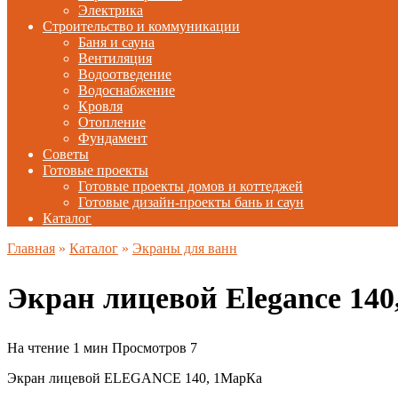
Электрика
Строительство и коммуникации
Баня и сауна
Вентиляция
Водоотведение
Водоснабжение
Кровля
Отопление
Фундамент
Советы
Готовые проекты
Готовые проекты домов и коттеджей
Готовые дизайн-проекты бань и саун
Каталог
Главная
»
Каталог
»
Экраны для ванн
Экран лицевой Elegance 14
На чтение
1 мин
Просмотров
7
Экран лицевой ELEGANCE 140, 1МарКа