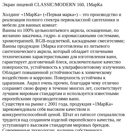
Экран лицевой CLASSIC/MODERN 160, 1МарКа
Холдинг «1МарКа» («Первая марка») – это производство и
реализация полного спектра первоклассной сантехники и
мебели для ванных комнат:
Ванны из 100% цельнолитьевого акрила, оснащенные, по
желанию заказчика, гидро- и аэромассажными системами,
хромотерапией, RGB-подсветкой, каскадными смесителями;
Ванны продукции 1Марка изготовлены из литьевого
сантехнического акрила, который обладает отличными
техническими характеристиками для изготовления ванн,
гарантирует долговечный блеск, исключительное качество
поверхности, устойчивость к ультрафиолетовому излучению.
Обладает повышенной устойчивостью к химическому
воздействию и коррозии. Поверхность устойчива к
царапинам. Акрил очень прочен, благодаря чему отлично
сохраняет свою форму в течение многих лет, соответствует
лучшим мировым стандартам и используется известными
европейскими производителями ванн.
Существуя на рынке с 2001 года, продукция «1МарКа»
зарекомендовала себя высоким качеством и
конкурентоспособной ценой. Штат из пятисот специалистов
трудится над созданием изделий европейского качества, не
уступающего высоким стандартам мировых брендов.
Современные технологии, наличие собственного