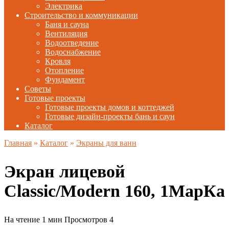
Электрика
Строительство и коммуникации
Баня и сауна
Вентиляция
Водоотведение
Водоснабжение
Кровля
Отопление
Фундамент
Советы
Готовые проекты
Готовые проекты домов и коттеджей
Готовые дизайн-проекты бань и саун
Каталог
Главная
»
Каталог
»
Экраны для ванн
Экран лицевой
Classic/Modern 160, 1МарКа
На чтение
1 мин
Просмотров
4