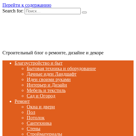
Перейти к содержанию
Search for:
Строительный блог о ремонте, дизайне и декоре
Благоустройство и быт
Бытовая техника и оборудование
Дачные идеи Ландшафт
Идеи своими руками
Интерьер и Дизайн
Мебель и текстиль
Сад и Огород
Ремонт
Окна и двери
Пол
Потолок
Сантехника
Стены
Стройматериалы