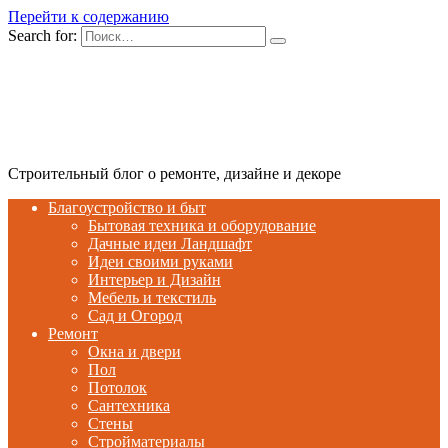
Перейти к содержанию
Search for:
Строительный блог о ремонте, дизайне и декоре
Благоустройство и быт
Бытовая техника и оборудование
Дачные идеи Ландшафт
Идеи своими руками
Интерьер и Дизайн
Мебель и текстиль
Сад и Огород
Ремонт
Окна и двери
Пол
Потолок
Сантехника
Стены
Стройматериалы