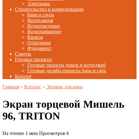
Электрика
Строительство и коммуникации
Баня и сауна
Вентиляция
Водоотведение
Водоснабжение
Кровля
Отопление
Фундамент
Советы
Готовые проекты
Готовые проекты домов и коттеджей
Готовые дизайн-проекты бань и саун
Каталог
Главная
»
Каталог
»
Экраны для ванн
Экран торцевой Мишель
96, TRITON
На чтение
1 мин
Просмотров
6