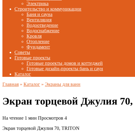
Электрика
Строительство и коммуникации
Баня и сауна
Вентиляция
Водоотведение
Водоснабжение
Кровля
Отопление
Фундамент
Советы
Готовые проекты
Готовые проекты домов и коттеджей
Готовые дизайн-проекты бань и саун
Каталог
Главная
»
Каталог
»
Экраны для ванн
Экран торцевой Джулия 70
На чтение
1 мин
Просмотров
4
Экран торцевой Джулия 70, TRITON