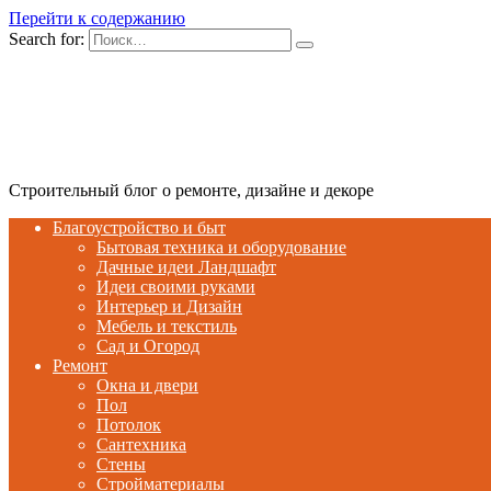
Перейти к содержанию
Search for:
Строительный блог о ремонте, дизайне и декоре
Благоустройство и быт
Бытовая техника и оборудование
Дачные идеи Ландшафт
Идеи своими руками
Интерьер и Дизайн
Мебель и текстиль
Сад и Огород
Ремонт
Окна и двери
Пол
Потолок
Сантехника
Стены
Стройматериалы