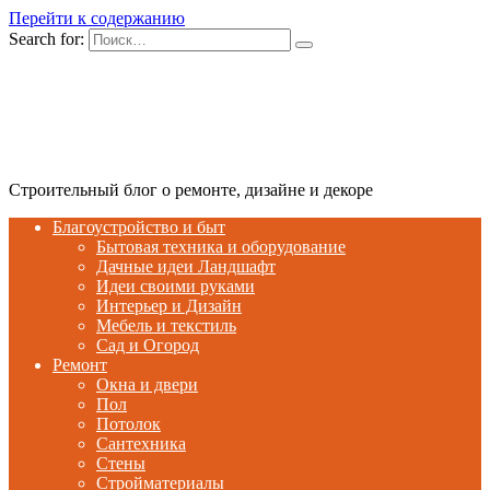
Перейти к содержанию
Search for:
Строительный блог о ремонте, дизайне и декоре
Благоустройство и быт
Бытовая техника и оборудование
Дачные идеи Ландшафт
Идеи своими руками
Интерьер и Дизайн
Мебель и текстиль
Сад и Огород
Ремонт
Окна и двери
Пол
Потолок
Сантехника
Стены
Стройматериалы