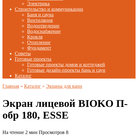
Электрика
Строительство и коммуникации
Баня и сауна
Вентиляция
Водоотведение
Водоснабжение
Кровля
Отопление
Фундамент
Советы
Готовые проекты
Готовые проекты домов и коттеджей
Готовые дизайн-проекты бань и саун
Каталог
Главная
»
Каталог
»
Экраны для ванн
Экран лицевой BIOKO П-
обр 180, ESSE
На чтение
2 мин
Просмотров
8