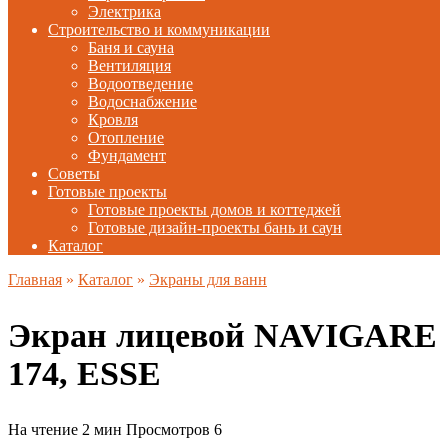
Электрика
Строительство и коммуникации
Баня и сауна
Вентиляция
Водоотведение
Водоснабжение
Кровля
Отопление
Фундамент
Советы
Готовые проекты
Готовые проекты домов и коттеджей
Готовые дизайн-проекты бань и саун
Каталог
Главная
»
Каталог
»
Экраны для ванн
Экран лицевой NAVIGARE
174, ESSE
На чтение
2 мин
Просмотров
6