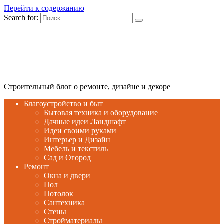
Перейти к содержанию
Search for:
Строительный блог о ремонте, дизайне и декоре
Благоустройство и быт
Бытовая техника и оборудование
Дачные идеи Ландшафт
Идеи своими руками
Интерьер и Дизайн
Мебель и текстиль
Сад и Огород
Ремонт
Окна и двери
Пол
Потолок
Сантехника
Стены
Стройматериалы