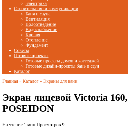
Электрика
Строительство и коммуникации
Баня и сауна
Вентиляция
Водоотведение
Водоснабжение
Кровля
Отопление
Фундамент
Советы
Готовые проекты
Готовые проекты домов и коттеджей
Готовые дизайн-проекты бань и саун
Каталог
Главная
»
Каталог
»
Экраны для ванн
Экран лицевой Victoria 160,
POSEIDON
На чтение
1 мин
Просмотров
9