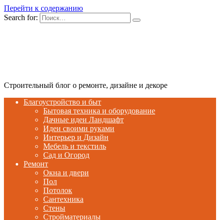
Перейти к содержанию
Search for:
Строительный блог о ремонте, дизайне и декоре
Благоустройство и быт
Бытовая техника и оборудование
Дачные идеи Ландшафт
Идеи своими руками
Интерьер и Дизайн
Мебель и текстиль
Сад и Огород
Ремонт
Окна и двери
Пол
Потолок
Сантехника
Стены
Стройматериалы