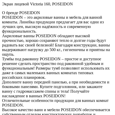
Экран лицевой Victoria 160, POSEIDON
О бренде POSEIDON
POSEIDON – это акриловые ванны и мебель для ванной
комнаты. Линейка продукции предлагает для вас одни из
лучших цен, высокую надёжность и современную
функциональность.
Акриловые ванны POSEIDON обладают высокой
прочностью, хорошо сохраняют тепло и долгие годы будут
радовать вас своей белизной! Благодаря конструкции, ванны
выдерживают нагрузку до 500 кг., гигиеничны и приятны на
ощупь.
Тумбы под раковину POSEIDON – простое и доступное
решение сделать пространство под раковиной удобным и
функциональным! Размеры тумб позволяют использовать их
даже в самых маленьких ванных комнатах типовых
российских планировок.
Дополните ванну передней панелью, а при необходимости и
боковыми панелями. Купите подголовник, или закажите
ванну с гидромассажем спины и тела! Получайте
наслаждение в ванных POSEIDON!
Отличительные особенности продукции для ванных комнат
POSEIDON.
Высокое качество ванн и мебели POSEIDON обеспечивается
собственным отделом конструкторских разработок и