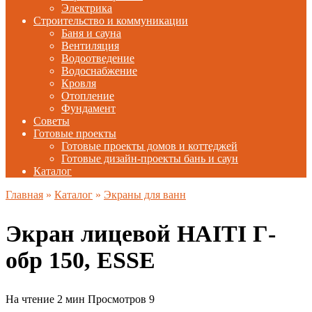
Электрика
Строительство и коммуникации
Баня и сауна
Вентиляция
Водоотведение
Водоснабжение
Кровля
Отопление
Фундамент
Советы
Готовые проекты
Готовые проекты домов и коттеджей
Готовые дизайн-проекты бань и саун
Каталог
Главная
»
Каталог
»
Экраны для ванн
Экран лицевой HAITI Г-
обр 150, ESSE
На чтение
2 мин
Просмотров
9