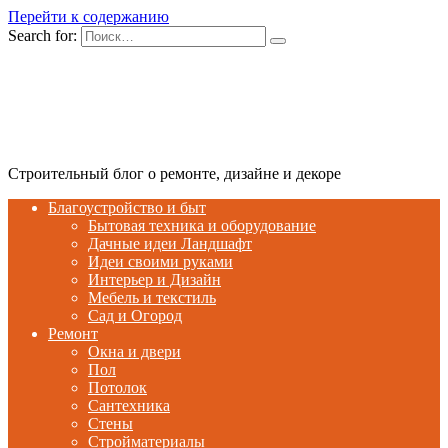
Перейти к содержанию
Search for:
Строительный блог о ремонте, дизайне и декоре
Благоустройство и быт
Бытовая техника и оборудование
Дачные идеи Ландшафт
Идеи своими руками
Интерьер и Дизайн
Мебель и текстиль
Сад и Огород
Ремонт
Окна и двери
Пол
Потолок
Сантехника
Стены
Стройматериалы