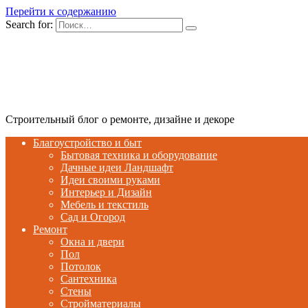
Перейти к содержанию
Search for:
Строительный блог о ремонте, дизайне и декоре
Благоустройство и быт
Бытовая техника и оборудование
Дачные идеи Ландшафт
Идеи своими руками
Интерьер и Дизайн
Мебель и текстиль
Сад и Огород
Ремонт
Окна и двери
Пол
Потолок
Сантехника
Стены
Стройматериалы