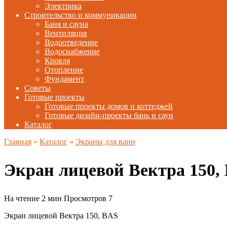
Электрика
Строительство и коммуникации
Баня и сауна
Вентиляция
Водоотведение
Водоснабжение
Кровля
Отопление
Фундамент
Советы
Готовые проекты
Готовые проекты домов и коттеджей
Готовые дизайн-проекты бань и саун
Каталог
Главная
»
Каталог
»
Экраны для ванн
Экран лицевой Вектра 150,
На чтение
2 мин
Просмотров
7
Экран лицевой Вектра 150, BAS