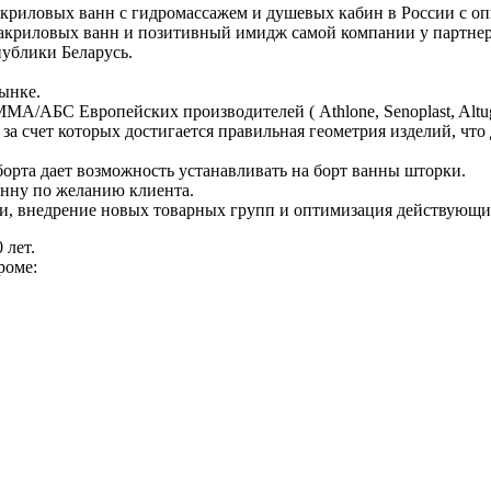
иловых ванн с гидромассажем и душевых кабин в России с опыт
акриловых ванн и позитивный имидж самой компании у партнер
публики Беларусь.
ынке.
МА/АБС Европейских производителей ( Athlone, Senoplast, Altug
а счет которых достигается правильная геометрия изделий, что 
орта дает возможность устанавливать на борт ванны шторки.
анну по желанию клиента.
и, внедрение новых товарных групп и оптимизация действующи
 лет.
роме: