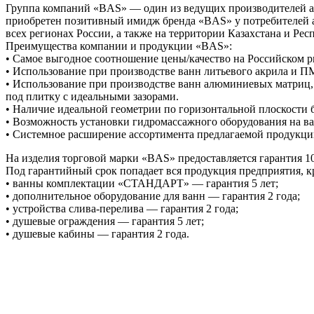
Группа компаний «BAS» — один из ведущих производителей акр
приобретен позитивный имидж бренда «BAS» у потребителей 
всех регионах России, а также на территории Казахстана и Рес
Преимущества компании и продукции «BAS»:
• Самое выгодное соотношение цены/качество на Российском р
• Использование при производстве ванн литьевого акрила и ПМ
• Использование при производстве ванн алюминиевых матриц, з
под плитку с идеальными зазорами.
• Наличие идеальной геометрии по горизонтальной плоскости б
• Возможность установки гидромассажного оборудования на в
• Системное расширение ассортимента предлагаемой продукци
На изделия торговой марки «BAS» предоставляется гарантия 10
Под гарантийный срок попадает вся продукция предприятия, к
• ванны комплектации «СТАНДАРТ» — гарантия 5 лет;
• дополнительное оборудование для ванн — гарантия 2 года;
• устройства слива-перелива — гарантия 2 года;
• душевые ограждения — гарантия 5 лет;
• душевые кабины — гарантия 2 года.