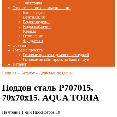
Электрика
Строительство и коммуникации
Баня и сауна
Вентиляция
Водоотведение
Водоснабжение
Кровля
Отопление
Фундамент
Советы
Готовые проекты
Готовые проекты домов и коттеджей
Готовые дизайн-проекты бань и саун
Каталог
Главная
»
Каталог
»
Душевые поддоны
Поддон сталь P707015,
70х70х15, AQUA TORIA
На чтение
1 мин
Просмотров
10