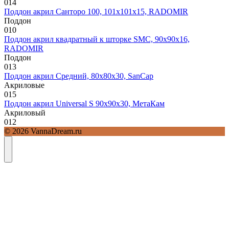
0
14
Поддон акрил Санторо 100, 101х101х15, RADOMIR
Поддон
0
10
Поддон акрил квадратный к шторке SMC, 90х90х16,
RADOMIR
Поддон
0
13
Поддон акрил Средний, 80х80х30, SanCap
Акриловые
0
15
Поддон акрил Universal S 90х90х30, МетаКам
Акриловый
0
12
© 2026 VannaDream.ru