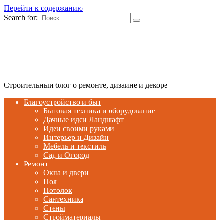
Перейти к содержанию
Search for:
Строительный блог о ремонте, дизайне и декоре
Благоустройство и быт
Бытовая техника и оборудование
Дачные идеи Ландшафт
Идеи своими руками
Интерьер и Дизайн
Мебель и текстиль
Сад и Огород
Ремонт
Окна и двери
Пол
Потолок
Сантехника
Стены
Стройматериалы