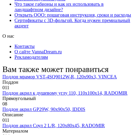
Что такое габионы и как их использовать в
ландшафтном дизайне?
Открыть ООО: пошаговая инструкция, сроки и расходы
Сертификаты с 3D-фольгой. Когда нужен премиальный
акцент
О нас
Контакты
О сайте VannaDream.ru
Рекламодателям
Вам также может понравиться
Поддон мрамор VST-4SQ9012W-R, 120х90х3, VINCEA
Поддон
0
11
Поддон акрил к душевому углу 110, 110х100х14, RADOMIR
Прямоугольный
0
8
Поддон акрил GP29W, 90х90х50, IDDIS
Описание
0
11
Поддон акрил Соул 2 L/R, 120х80х45, RADOMIR
Материалом