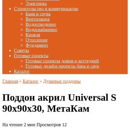
Электрика
Строительство и коммуникации
Баня и сауна
Вентиляция
Водоотведение
Водоснабжение
Кровля
Отопление
Фундамент
Советы
Готовые проекты
Готовые проекты домов и коттеджей
Готовые дизайн-проекты бань и саун
Каталог
Главная
»
Каталог
»
Душевые поддоны
Поддон акрил Universal S
90х90х30, МетаКам
На чтение
2 мин
Просмотров
12