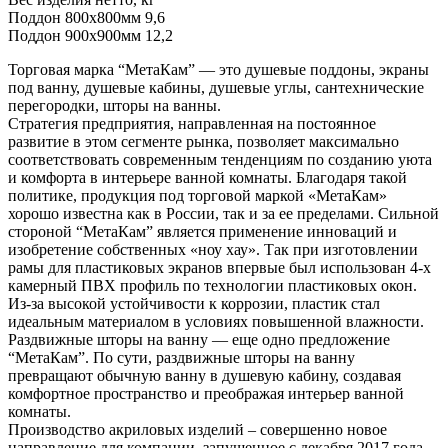
Поддон 800х800мм 9,6
Поддон 900х900мм 12,2
Торговая марка “МетаКам” — это душевые поддоны, экраны
под ванну, душевые кабины, душевые углы, сантехнические
перегородки, шторы на ванны.
Стратегия предприятия, направленная на постоянное
развитие в этом сегменте рынка, позволяет максимально
соответствовать современным тенденциям по созданию уюта
и комфорта в интерьере ванной комнаты. Благодаря такой
политике, продукция под торговой маркой «МетаКам»
хорошо известна как в России, так и за ее пределами. Сильной
стороной “МетаКам” является применение инноваций и
изобретение собственных «ноу хау». Так при изготовлении
рамы для пластиковых экранов впервые был использован 4-х
камерный ПВХ профиль по технологии пластиковых окон.
Из-за высокой устойчивости к коррозии, пластик стал
идеальным материалом в условиях повышенной влажности.
Раздвижные шторы на ванну — еще одно предложение
“МетаКам”. По сути, раздвижные шторы на ванну
превращают обычную ванну в душевую кабину, создавая
комфортное пространство и преображая интерьер ванной
комнаты.
Производство акриловых изделий – совершенно новое
направление для компании, запущенное с декабря 2017 года.