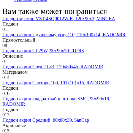
Вам также может понравиться
Поддон мрамор VST-4SQ9012W-R, 120х90х3, VINCEA
Поддон
0
11
Поддон акрил к душевому углу 110, 110х100х14, RADOMIR
Прямоугольный
0
8
Поддон акрил GP29W, 90х90х50, IDDIS
Описание
0
11
Поддон акрил Соул 2 L/R, 120х80х45, RADOMIR
Материалом
0
14
Поддон акрил Санторо 100, 101х101х15, RADOMIR
Поддон
0
10
Поддон акрил квадратный к шторке SMC, 90х90х16,
RADOMIR
Поддон
0
13
Поддон акрил Средний, 80х80х30, SanCap
Акриловые
0
15