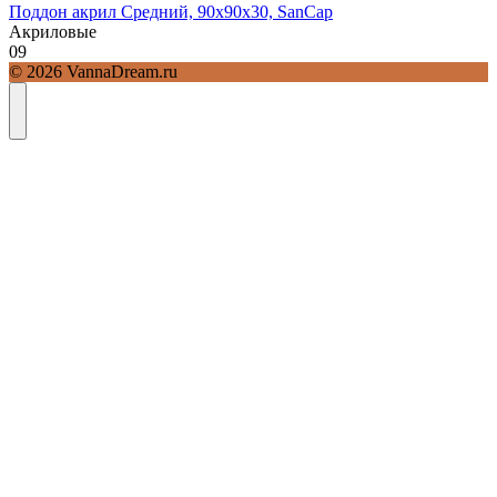
Поддон акрил Средний, 90х90х30, SanCap
Акриловые
0
9
© 2026 VannaDream.ru