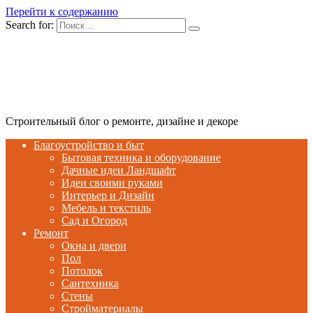
Перейти к содержанию
Search for:
Строительный блог о ремонте, дизайне и декоре
Благоустройство и быт
Бытовая техника и оборудование
Дачные идеи Ландшафт
Идеи своими руками
Интерьер и Дизайн
Мебель и текстиль
Сад и Огород
Ремонт
Окна и двери
Пол
Потолок
Сантехника
Стены
Стройматериалы