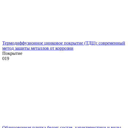
Термодиффузионное цинковое покрытие (ТДЦ): современный
метод защиты металлов от коррозии
Покрытие
0
19
Облицовочная плитка белая: состав, характеристики и виды,