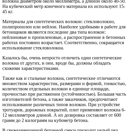
волокна диаметром около миллиметра, а длиной около 40-50.
На кубический метр конечного материала их используют 15-
45 кг.
Материалы для синтетических волокон: стекловолокно,
полипропилен или нейлон. Наиболее удобными в работе для
бетонщиков являются последние два типа волокон:
нейлоновые и пропиленовые, а распространение в бетонных
работах постоянно возрастает. Соответственно, сокращается
использование стекловолокна.
Казалось бы, очень непросто отличить одни синтетические
волокна от других, и они, вроде бы, должны обладать
схожими характеристиками.
Также как и стальные волокна, синтетические отличаются
множеством характеристик, размерами и формой, тонкостью,
количеством отдельных волокон в единице площади,
прочностью при растяжении (устойчивостью). Большая часть
изготовителей бетона, а также заказчиков, предпочитают
использование различных типов волокон. При устройстве
тротуаров, дорожных покрытий, плит применяют волокна 6-
12 миллиметров длиной. А их дозировка составляет от 600
грамм до 2 килограмм на кубометр бетона.
В свежезамешанной бетонной смеси проходит целый ряд