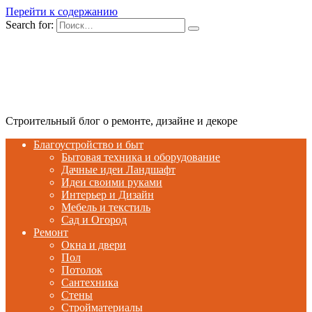
Перейти к содержанию
Search for:
Строительный блог о ремонте, дизайне и декоре
Благоустройство и быт
Бытовая техника и оборудование
Дачные идеи Ландшафт
Идеи своими руками
Интерьер и Дизайн
Мебель и текстиль
Сад и Огород
Ремонт
Окна и двери
Пол
Потолок
Сантехника
Стены
Стройматериалы