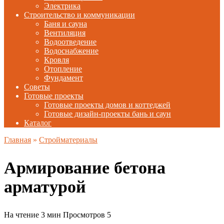
Электрика
Строительство и коммуникации
Баня и сауна
Вентиляция
Водоотведение
Водоснабжение
Кровля
Отопление
Фундамент
Советы
Готовые проекты
Готовые проекты домов и коттеджей
Готовые дизайн-проекты бань и саун
Каталог
Главная
»
Стройматериалы
Армирование бетона
арматурой
На чтение
3 мин
Просмотров
5