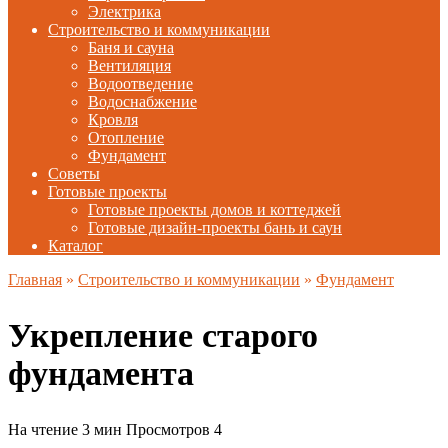
Электрика
Строительство и коммуникации
Баня и сауна
Вентиляция
Водоотведение
Водоснабжение
Кровля
Отопление
Фундамент
Советы
Готовые проекты
Готовые проекты домов и коттеджей
Готовые дизайн-проекты бань и саун
Каталог
Главная
»
Строительство и коммуникации
»
Фундамент
Укрепление старого
фундамента
На чтение
3 мин
Просмотров
4