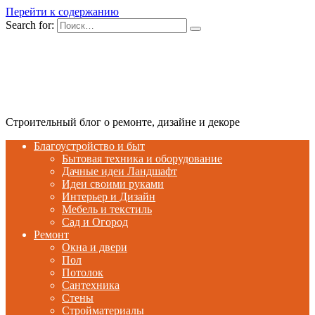
Перейти к содержанию
Search for:
Строительный блог о ремонте, дизайне и декоре
Благоустройство и быт
Бытовая техника и оборудование
Дачные идеи Ландшафт
Идеи своими руками
Интерьер и Дизайн
Мебель и текстиль
Сад и Огород
Ремонт
Окна и двери
Пол
Потолок
Сантехника
Стены
Стройматериалы