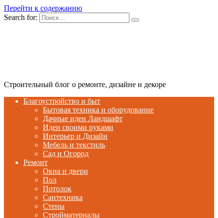
Перейти к содержанию
Search for:
Строительный блог о ремонте, дизайне и декоре
Благоустройство и быт
Бытовая техника и оборудование
Дачные идеи Ландшафт
Идеи своими руками
Интерьер и Дизайн
Мебель и текстиль
Сад и Огород
Ремонт
Окна и двери
Пол
Потолок
Сантехника
Стены
Стройматериалы