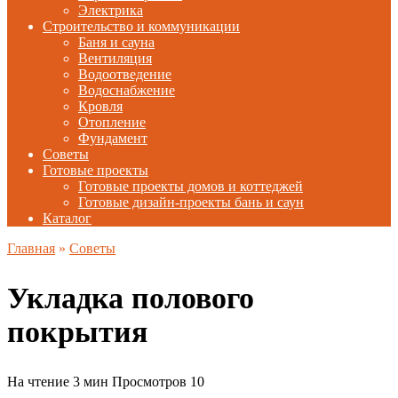
Электрика
Строительство и коммуникации
Баня и сауна
Вентиляция
Водоотведение
Водоснабжение
Кровля
Отопление
Фундамент
Советы
Готовые проекты
Готовые проекты домов и коттеджей
Готовые дизайн-проекты бань и саун
Каталог
Главная
»
Советы
Укладка полового
покрытия
На чтение
3 мин
Просмотров
10