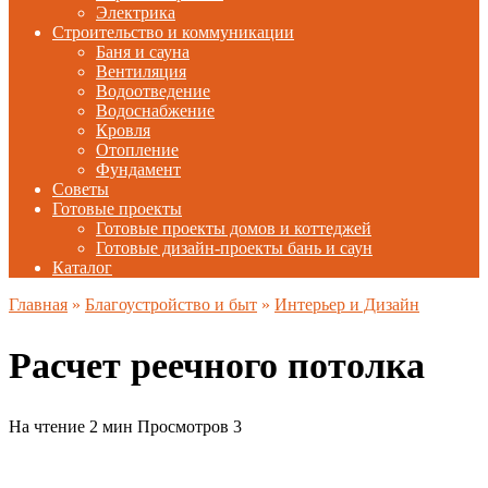
Электрика
Строительство и коммуникации
Баня и сауна
Вентиляция
Водоотведение
Водоснабжение
Кровля
Отопление
Фундамент
Советы
Готовые проекты
Готовые проекты домов и коттеджей
Готовые дизайн-проекты бань и саун
Каталог
Главная
»
Благоустройство и быт
»
Интерьер и Дизайн
Расчет реечного потолка
На чтение
2 мин
Просмотров
3