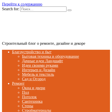
Перейти к содержанию
Search for:
Строительный блог о ремонте, дизайне и декоре
Благоустройство и быт
Бытовая техника и оборудование
Дачные идеи Ландшафт
Идеи своими руками
Интерьер и Дизайн
Мебель и текстиль
Сад и Огород
Ремонт
Окна и двери
Пол
Потолок
Сантехника
Стены
Стройматериалы