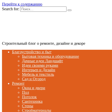
Перейти к содержанию
Search for:
Строительный блог о ремонте, дизайне и декоре
Благоустройство и быт
Бытовая техника и оборудование
Дачные идеи Ландшафт
Идеи своими руками
Интерьер и Дизайн
Мебель и текстиль
Сад и Огород
Ремонт
Окна и двери
Пол
Потолок
Сантехника
Стены
Стройматериалы