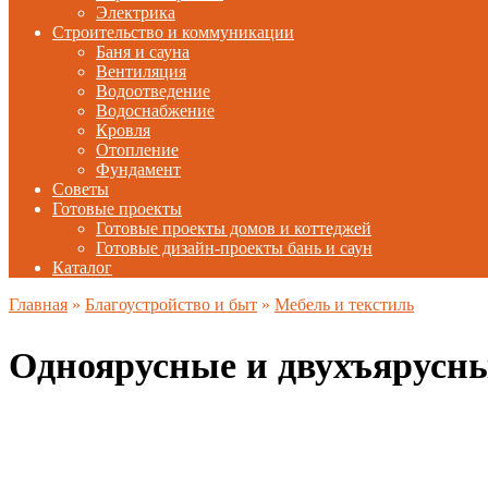
Электрика
Строительство и коммуникации
Баня и сауна
Вентиляция
Водоотведение
Водоснабжение
Кровля
Отопление
Фундамент
Советы
Готовые проекты
Готовые проекты домов и коттеджей
Готовые дизайн-проекты бань и саун
Каталог
Главная
»
Благоустройство и быт
»
Мебель и текстиль
Одноярусные и двухъярусны