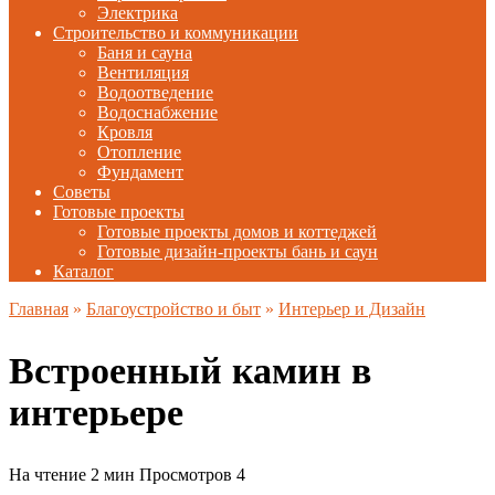
Электрика
Строительство и коммуникации
Баня и сауна
Вентиляция
Водоотведение
Водоснабжение
Кровля
Отопление
Фундамент
Советы
Готовые проекты
Готовые проекты домов и коттеджей
Готовые дизайн-проекты бань и саун
Каталог
Главная
»
Благоустройство и быт
»
Интерьер и Дизайн
Встроенный камин в
интерьере
На чтение
2 мин
Просмотров
4