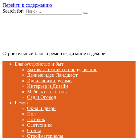
Перейти к содержанию
Search for:
Строительный блог о ремонте, дизайне и декоре
Благоустройство и быт
Бытовая техника и оборудование
Дачные идеи Ландшафт
Идеи своими руками
Интерьер и Дизайн
Мебель и текстиль
Сад и Огород
Ремонт
Окна и двери
Пол
Потолок
Сантехника
Стены
Стройматериалы