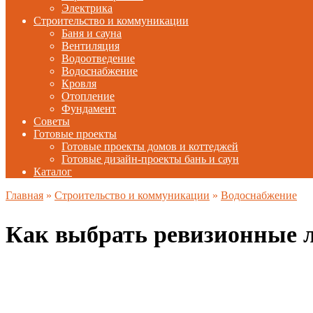
Электрика
Строительство и коммуникации
Баня и сауна
Вентиляция
Водоотведение
Водоснабжение
Кровля
Отопление
Фундамент
Советы
Готовые проекты
Готовые проекты домов и коттеджей
Готовые дизайн-проекты бань и саун
Каталог
Главная
»
Строительство и коммуникации
»
Водоснабжение
Как выбрать ревизионные 