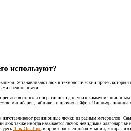
его используют?
рышкой. Устанавливают люк в технологический проем, который н
ыми соединениями.
репятственного и оперативного доступа к коммуникационным с
честве минибаров, тайников и прочих сейфов. Ниши-хранилища 
м изготавливают ревизионные лючки из разным материалов. Сам
ный люк также иногда называется лючок-невидимка благодаря вн
 здесь
Люк-ОптТорг
, в производственной компании, которая из