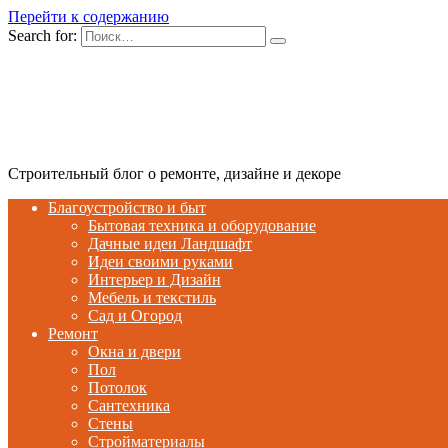
Перейти к содержанию
Search for:
Строительный блог о ремонте, дизайне и декоре
Благоустройство и быт
Бытовая техника и оборудование
Дачные идеи Ландшафт
Идеи своими руками
Интерьер и Дизайн
Мебель и текстиль
Сад и Огород
Ремонт
Окна и двери
Пол
Потолок
Сантехника
Стены
Стройматериалы