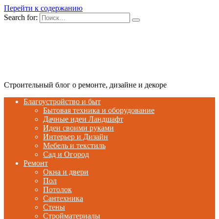
Перейти к содержанию
Search for:
Строительный блог о ремонте, дизайне и декоре
Благоустройство и быт
Бытовая техника и оборудование
Дачные идеи Ландшафт
Идеи своими руками
Интерьер и Дизайн
Мебель и текстиль
Сад и Огород
Ремонт
Окна и двери
Пол
Потолок
Сантехника
Стены
Стройматериалы