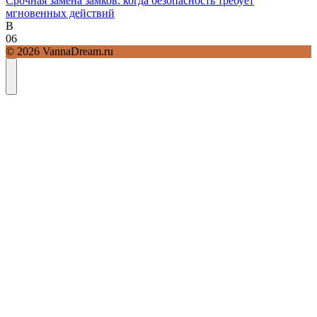
Срочная замена замков: когда безопасность требует
мгновенных действий
В
0
6
© 2026 VannaDream.ru