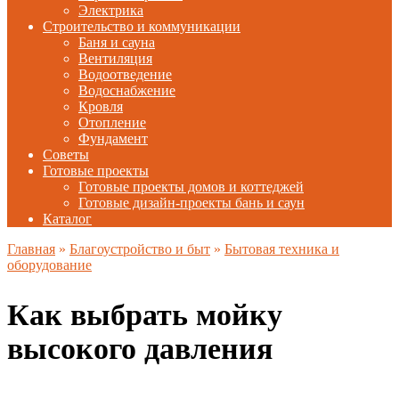
Электрика
Строительство и коммуникации
Баня и сауна
Вентиляция
Водоотведение
Водоснабжение
Кровля
Отопление
Фундамент
Советы
Готовые проекты
Готовые проекты домов и коттеджей
Готовые дизайн-проекты бань и саун
Каталог
Главная
»
Благоустройство и быт
»
Бытовая техника и
оборудование
Как выбрать мойку
высокого давления