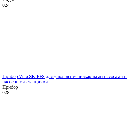
0
24
Прибор Wilo SK-FFS для управления пожарными насосами и
насосными станциями
Прибор
0
28