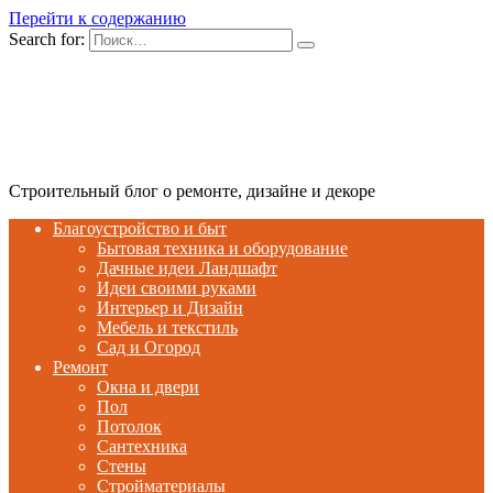
Перейти к содержанию
Search for:
Строительный блог о ремонте, дизайне и декоре
Благоустройство и быт
Бытовая техника и оборудование
Дачные идеи Ландшафт
Идеи своими руками
Интерьер и Дизайн
Мебель и текстиль
Сад и Огород
Ремонт
Окна и двери
Пол
Потолок
Сантехника
Стены
Стройматериалы