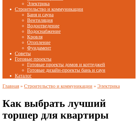
Электрика
Строительство и коммуникации
Баня и сауна
Вентиляция
Водоотведение
Водоснабжение
Кровля
Отопление
Фундамент
Советы
Готовые проекты
Готовые проекты домов и коттеджей
Готовые дизайн-проекты бань и саун
Каталог
Главная
»
Строительство и коммуникации
»
Электрика
Как выбрать лучший
торшер для квартиры