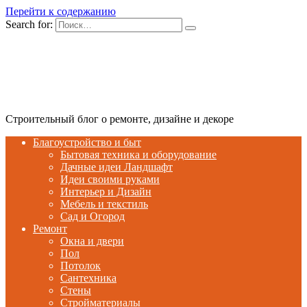
Перейти к содержанию
Search for:
Строительный блог о ремонте, дизайне и декоре
Благоустройство и быт
Бытовая техника и оборудование
Дачные идеи Ландшафт
Идеи своими руками
Интерьер и Дизайн
Мебель и текстиль
Сад и Огород
Ремонт
Окна и двери
Пол
Потолок
Сантехника
Стены
Стройматериалы