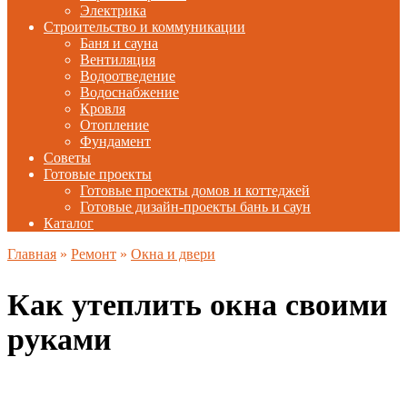
Электрика
Строительство и коммуникации
Баня и сауна
Вентиляция
Водоотведение
Водоснабжение
Кровля
Отопление
Фундамент
Советы
Готовые проекты
Готовые проекты домов и коттеджей
Готовые дизайн-проекты бань и саун
Каталог
Главная
»
Ремонт
»
Окна и двери
Как утеплить окна своими
руками