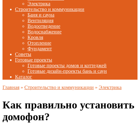
Электрика
Строительство и коммуникации
Баня и сауна
Вентиляция
Водоотведение
Водоснабжение
Кровля
Отопление
Фундамент
Советы
Готовые проекты
Готовые проекты домов и коттеджей
Готовые дизайн-проекты бань и саун
Каталог
Главная
»
Строительство и коммуникации
»
Электрика
Как правильно установить
домофон?