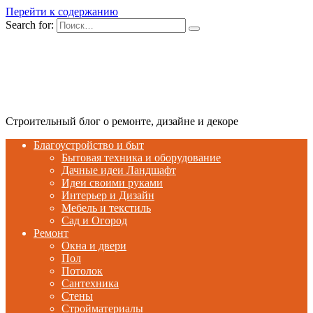
Перейти к содержанию
Search for:
Строительный блог о ремонте, дизайне и декоре
Благоустройство и быт
Бытовая техника и оборудование
Дачные идеи Ландшафт
Идеи своими руками
Интерьер и Дизайн
Мебель и текстиль
Сад и Огород
Ремонт
Окна и двери
Пол
Потолок
Сантехника
Стены
Стройматериалы