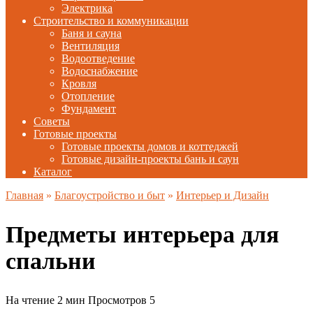
Электрика
Строительство и коммуникации
Баня и сауна
Вентиляция
Водоотведение
Водоснабжение
Кровля
Отопление
Фундамент
Советы
Готовые проекты
Готовые проекты домов и коттеджей
Готовые дизайн-проекты бань и саун
Каталог
Главная
»
Благоустройство и быт
»
Интерьер и Дизайн
Предметы интерьера для
спальни
На чтение
2 мин
Просмотров
5