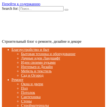
Перейти к содержанию
Search for:
Строительный блог о ремонте, дизайне и декоре
Благоустройство и быт
Бытовая техника и оборудование
Дачные идеи Ландшафт
Идеи своими руками
Интерьер и Дизайн
Мебель и текстиль
Сад и Огород
Ремонт
Окна и двери
Пол
Потолок
Сантехника
Стены
Стройматериалы