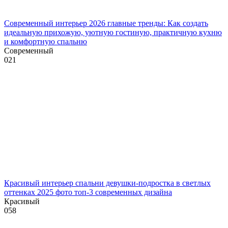
Современный интерьер 2026 главные тренды: Как создать
идеальную прихожую, уютную гостиную, практичную кухню
и комфортную спальню
Современный
0
21
Красивый интерьер спальни девушки-подростка в светлых
оттенках 2025 фото топ-3 современных дизайна
Красивый
0
58