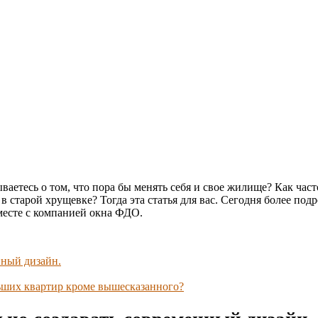
ваетесь о том, что пора бы менять себя и свое жилище? Как час
в старой хрущевке? Тогда эта статья для вас. Сегодня более по
месте с компанией окна ФДО.
нный дизайн.
ьших квартир кроме вышесказанного?