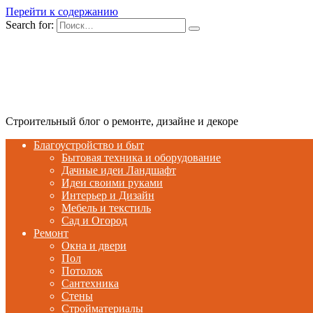
Перейти к содержанию
Search for:
Строительный блог о ремонте, дизайне и декоре
Благоустройство и быт
Бытовая техника и оборудование
Дачные идеи Ландшафт
Идеи своими руками
Интерьер и Дизайн
Мебель и текстиль
Сад и Огород
Ремонт
Окна и двери
Пол
Потолок
Сантехника
Стены
Стройматериалы