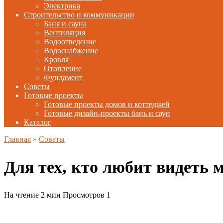
Электрика
Строительство и коммуникации
Баня и сауна
Вентиляция
Водоотведение
Водоснабжение
Кровля
Отопление
Фундамент
Советы
Готовые проекты
Готовые проекты домов и коттеджей
Готовые дизайн-проекты бань и саун
Каталог
Главная
»
Советы
Для тех, кто любит видеть 
На чтение
2 мин
Просмотров
1