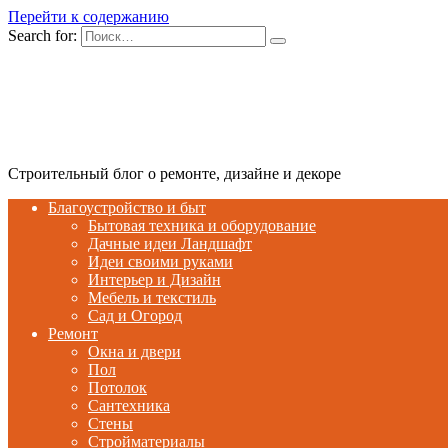
Перейти к содержанию
Search for:
Строительный блог о ремонте, дизайне и декоре
Благоустройство и быт
Бытовая техника и оборудование
Дачные идеи Ландшафт
Идеи своими руками
Интерьер и Дизайн
Мебель и текстиль
Сад и Огород
Ремонт
Окна и двери
Пол
Потолок
Сантехника
Стены
Стройматериалы