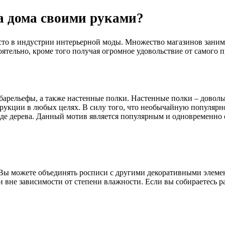
а дома своими руками?
то в индустрии интерьерной моды. Множество магазинов занима
оятельно, кроме того получая огромное удовольствие от самого п
барельефы, а также настенные полки. Настенные полки – довол
кции в любых целях. В силу того, что необычайную популярност
виде дерева. Данный мотив является популярным и одновременн
Вы можете объединять росписи с другими декоративными элемент
и вне зависимости от степени влажности. Если вы собираетесь р