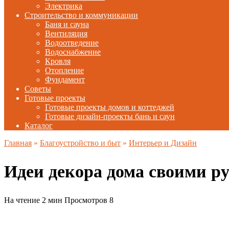
Электрика
Строительство и коммуникации
Баня и сауна
Вентиляция
Водоотведение
Водоснабжение
Кровля
Отопление
Фундамент
Советы
Готовые проекты
Готовые проекты домов и коттеджей
Готовые дизайн-проекты бань и саун
Каталог
Главная
»
Благоустройство и быт
»
Интерьер и Дизайн
Идеи декора дома своими р
На чтение
2 мин
Просмотров
8