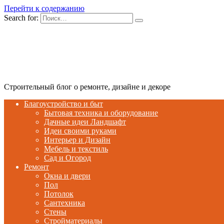
Перейти к содержанию
Search for:
Строительный блог о ремонте, дизайне и декоре
Благоустройство и быт
Бытовая техника и оборудование
Дачные идеи Ландшафт
Идеи своими руками
Интерьер и Дизайн
Мебель и текстиль
Сад и Огород
Ремонт
Окна и двери
Пол
Потолок
Сантехника
Стены
Стройматериалы