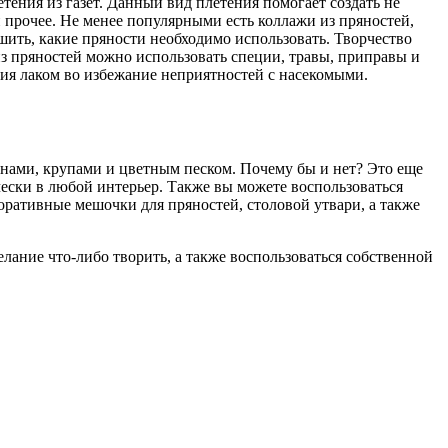
ения из газет. Данный вид плетения помогает создать не
и прочее. Не менее популярными есть коллажи из пряностей,
шить, какие пряности необходимо использовать. Творчество
из пряностей можно использовать специи, травы, приправы и
ытия лаком во избежание неприятностей с насекомыми.
нами, крупами и цветным песком. Почему бы и нет? Это еще
ески в любой интерьер. Также вы можете воспользоваться
оративные мешочки для пряностей, столовой утвари, а также
елание что-либо творить, а также воспользоваться собственной