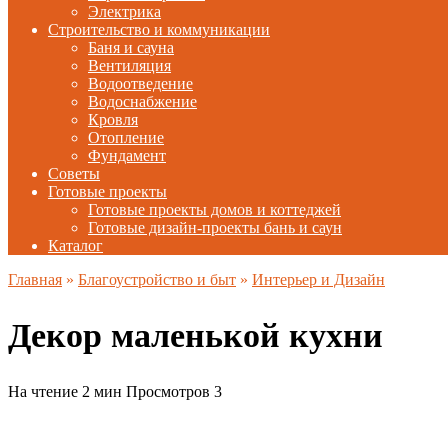
Электрика
Строительство и коммуникации
Баня и сауна
Вентиляция
Водоотведение
Водоснабжение
Кровля
Отопление
Фундамент
Советы
Готовые проекты
Готовые проекты домов и коттеджей
Готовые дизайн-проекты бань и саун
Каталог
Главная
»
Благоустройство и быт
»
Интерьер и Дизайн
Декор маленькой кухни
На чтение
2 мин
Просмотров
3