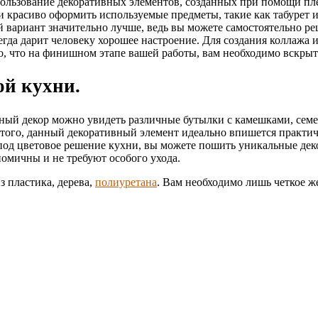
ользование декоративных элементов, созданных при помощи плет
 и красиво оформить используемые предметы, такие как табурет 
 вариант значительно лучше, ведь вы можете самостоятельно ре
гда дарит человеку хорошее настроение. Для создания коллажа 
о то, что на финишном этапе вашей работы, вам необходимо вскр
ой кухни.
ный декор можно увидеть различные бутылки с камешками, семе
того, данный декоративный элемент идеально впишется практич
 под цветовое решение кухни, вы можете пошить уникальные дек
омичны и не требуют особого ухода.
 пластика, дерева,
полиуретана
. Вам необходимо лишь четкое ж