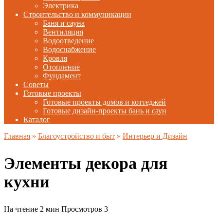
Электрика
Строительство и коммуникации
Баня и сауна
Вентиляция
Водоотведение
Водоснабжение
Кровля
Отопление
Фундамент
Советы
Готовые проекты
Готовые проекты домов и коттеджей
Готовые дизайн-проекты бань и саун
Каталог
Главная
»
Благоустройство и быт
»
Интерьер и Дизайн
Элементы декора для
кухни
На чтение
2 мин
Просмотров
3