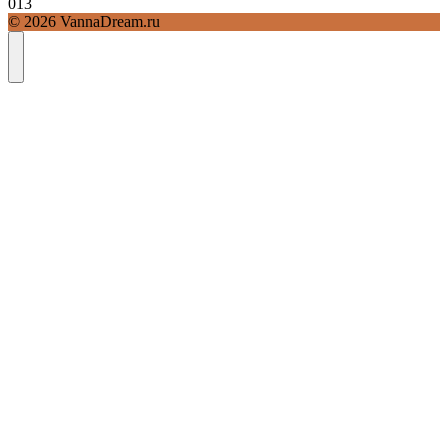
0
13
© 2026 VannaDream.ru