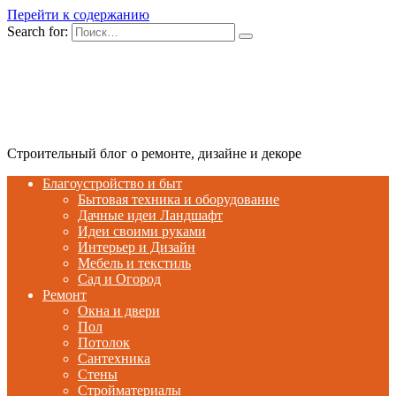
Перейти к содержанию
Search for:
Строительный блог о ремонте, дизайне и декоре
Благоустройство и быт
Бытовая техника и оборудование
Дачные идеи Ландшафт
Идеи своими руками
Интерьер и Дизайн
Мебель и текстиль
Сад и Огород
Ремонт
Окна и двери
Пол
Потолок
Сантехника
Стены
Стройматериалы