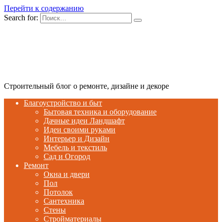
Перейти к содержанию
Search for:
Строительный блог о ремонте, дизайне и декоре
Благоустройство и быт
Бытовая техника и оборудование
Дачные идеи Ландшафт
Идеи своими руками
Интерьер и Дизайн
Мебель и текстиль
Сад и Огород
Ремонт
Окна и двери
Пол
Потолок
Сантехника
Стены
Стройматериалы