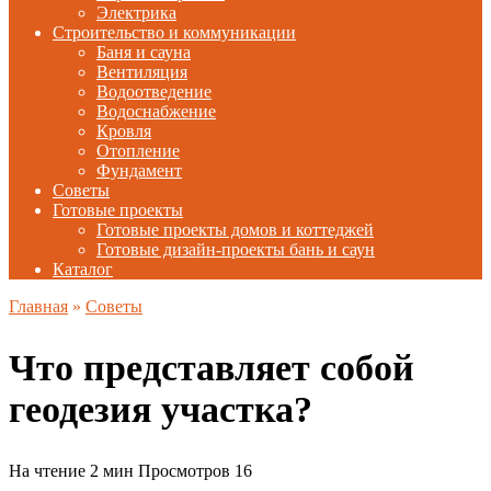
Электрика
Строительство и коммуникации
Баня и сауна
Вентиляция
Водоотведение
Водоснабжение
Кровля
Отопление
Фундамент
Советы
Готовые проекты
Готовые проекты домов и коттеджей
Готовые дизайн-проекты бань и саун
Каталог
Главная
»
Советы
Что представляет собой
геодезия участка?
На чтение
2 мин
Просмотров
16