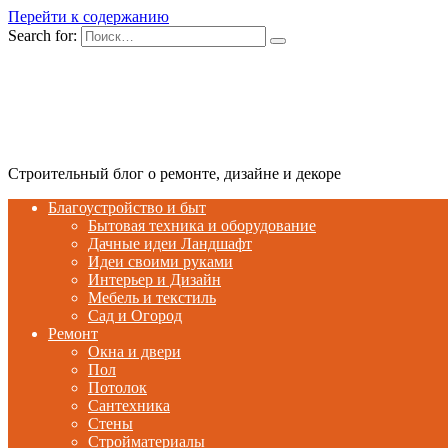
Перейти к содержанию
Search for:
Строительный блог о ремонте, дизайне и декоре
Благоустройство и быт
Бытовая техника и оборудование
Дачные идеи Ландшафт
Идеи своими руками
Интерьер и Дизайн
Мебель и текстиль
Сад и Огород
Ремонт
Окна и двери
Пол
Потолок
Сантехника
Стены
Стройматериалы