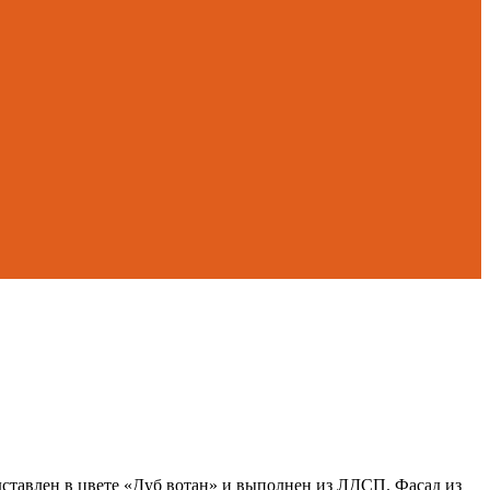
ставлен в цвете «Дуб вотан» и выполнен из ЛДСП. Фасад из