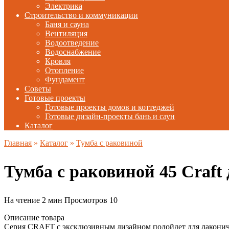
Электрика
Строительство и коммуникации
Баня и сауна
Вентиляция
Водоотведение
Водоснабжение
Кровля
Отопление
Фундамент
Советы
Готовые проекты
Готовые проекты домов и коттеджей
Готовые дизайн-проекты бань и саун
Каталог
Главная
»
Каталог
»
Тумба с раковиной
Тумба с раковиной 45 Craf
На чтение
2 мин
Просмотров
10
Описание товара
Серия CRAFT с эксклюзивным дизайном подойдет для лаконичн