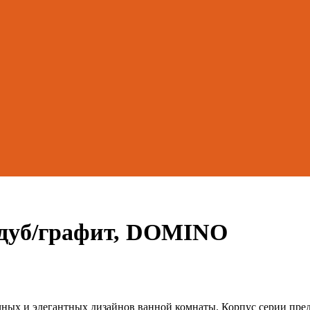
t дуб/графит, DOMINO
ых и элегантных дизайнов ванной комнаты. Корпус серии пред