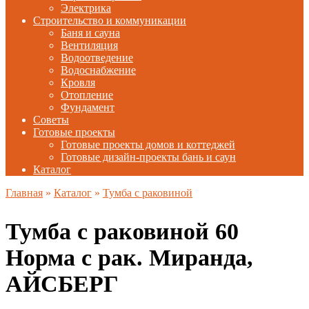
Электрика
Строительство и коммуникации
Баня и сауна
Вентиляция
Водоотведение
Водоснабжение
Кровля
Отопление
Фундамент
Советы
Готовые проекты
Готовые проекты домов и коттеджей
Готовые дизайн-проекты бань и саун
Каталог
Главная
»
Каталог
»
Тумба с раковиной
Тумба с раковиной 60
Норма с рак. Миранда,
АЙСБЕРГ