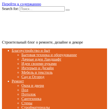
Перейти к содержанию
Search for:
Строительный блог о ремонте, дизайне и декоре
Благоустройство и быт
Бытовая техника и оборудование
Дачные идеи Ландшафт
Идеи своими руками
Интерьер и Дизайн
Мебель и текстиль
Сад и Огород
Ремонт
Окна и двери
Пол
Потолок
Сантехника
Стены
Стройматериалы