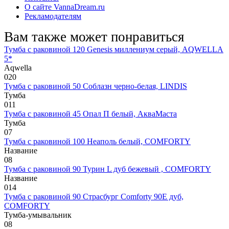
О сайте VannaDream.ru
Рекламодателям
Вам также может понравиться
Тумба с раковиной 120 Genesis миллениум серый, AQWELLA
5*
Aqwella
0
20
Тумба с раковиной 50 Соблазн черно-белая, LINDIS
Тумба
0
11
Тумба с раковиной 45 Опал П белый, АкваМаста
Тумба
0
7
Тумба с раковиной 100 Неаполь белый, COMFORTY
Название
0
8
Тумба с раковиной 90 Турин L дуб бежевый , COMFORTY
Название
0
14
Тумба с раковиной 90 Страсбург Comforty 90E дуб,
COMFORTY
Тумба-умывальник
0
8