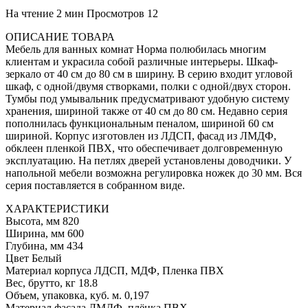
На чтение
2 мин
Просмотров
12
ОПИСАНИЕ ТОВАРА
Мебель для ванных комнат Норма полюбилась многим
клиентам и украсила собой различные интерьеры. Шкаф-
зеркало от 40 см до 80 см в ширину. В серию входит угловой
шкаф, с одной/двумя створками, полки с одной/двух сторон.
Тумбы под умывальник предусматривают удобную систему
хранения, шириной также от 40 см до 80 см. Недавно серия
пополнилась функциональным пеналом, шириной 60 см
шириной. Корпус изготовлен из ЛДСП, фасад из ЛМДФ,
обклеен пленкой ПВХ, что обеспечивает долговременную
эксплуатацию. На петлях дверей установлены доводчики. У
напольной мебели возможна регулировка ножек до 30 мм. Вся
серия поставляется в собранном виде.
ХАРАКТЕРИСТИКИ
Высота, мм 820
Ширина, мм 600
Глубина, мм 434
Цвет Белый
Материал корпуса ЛДСП, МДФ, Пленка ПВХ
Вес, брутто, кг 18.8
Объем, упаковка, куб. м. 0,197
Материал фасада ЛМДФ, плёнка ПВХ