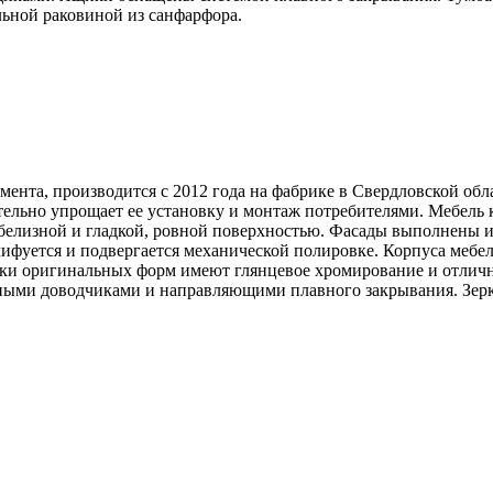
ьной раковиной из санфарфора.
нта, производится с 2012 года на фабрике в Свердловской обл
ельно упрощает ее установку и монтаж потребителями. Мебель 
белизной и гладкой, ровной поверхностью. Фасады выполнены 
лифуется и подвергается механической полировке. Корпуса меб
ки оригинальных форм имеют глянцевое хромирование и отличн
ными доводчиками и направляющими плавного закрывания. Зерка