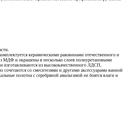
асти.
комплектуется керамическими раковинами отечественного и
из МДФ и окрашены в несколько слоев полиуретановыми
ели изготавливаются из высококачественного ЛДСП,
о сочетаются со смесителями и другими аксессуарами ванной
льные полотна с серебряной амальгамой не боятся влаги и