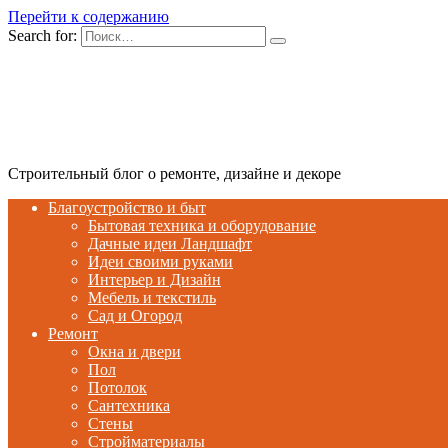
Перейти к содержанию
Search for:
Строительный блог о ремонте, дизайне и декоре
Благоустройство и быт
Бытовая техника и оборудование
Дачные идеи Ландшафт
Идеи своими руками
Интерьер и Дизайн
Мебель и текстиль
Сад и Огород
Ремонт
Окна и двери
Пол
Потолок
Сантехника
Стены
Стройматериалы