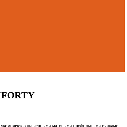
COMFORTY
а укомплектована черными матовыми профильными ручками,