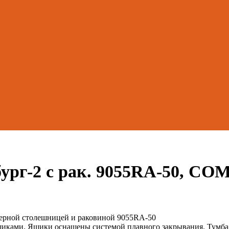
бург-2 с рак. 9055RA-50, 
черной столешницей и раковиной 9055RA-50
щиками. Ящики оснащены системой плавного закрывания. Тумб