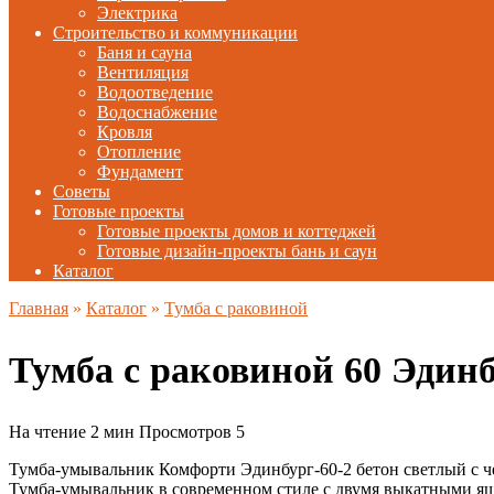
Электрика
Строительство и коммуникации
Баня и сауна
Вентиляция
Водоотведение
Водоснабжение
Кровля
Отопление
Фундамент
Советы
Готовые проекты
Готовые проекты домов и коттеджей
Готовые дизайн-проекты бань и саун
Каталог
Главная
»
Каталог
»
Тумба с раковиной
Тумба с раковиной 60 Эдин
На чтение
2 мин
Просмотров
5
Тумба-умывальник Комфорти Эдинбург-60-2 бетон светлый с 
Тумба-умывальник в современном стиле с двумя выкатными я