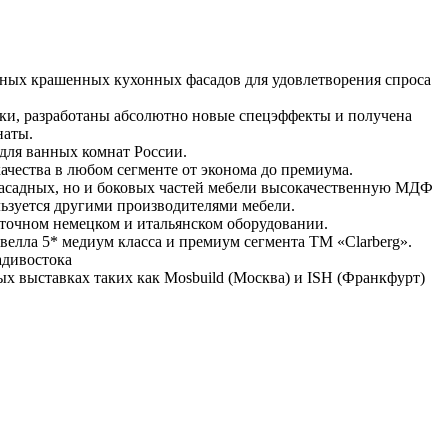
льных крашенных кухонных фасадов для удовлетворения спроса
ски, разработаны абсолютно новые спецэффекты и получена
наты.
 для ванных комнат России.
чества в любом сегменте от эконома до премиума.
 фасадных, но и боковых частей мебели высокачественную МДФ
льзуется другими производителями мебели.
оточном немецком и итальянском оборудовании.
елла 5* медиум класса и премиум сегмента ТМ «Clarberg».
адивостока
 выставках таких как Mosbuild (Москва) и ISH (Франкфурт)