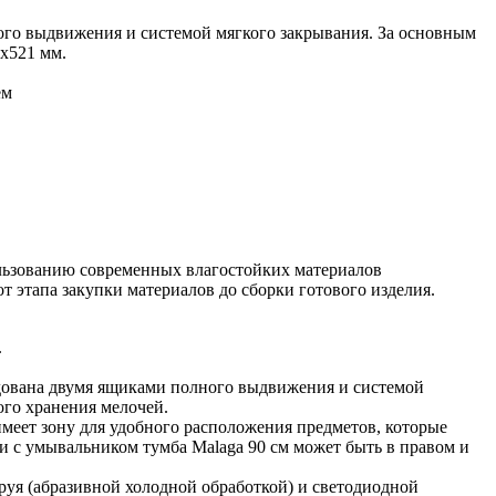
ого выдвижения и системой мягкого закрывания. За основным
х521 мм.
ем
ользованию современных влагостойких материалов
т этапа закупки материалов до сборки готового изделия.
.
удована двумя ящиками полного выдвижения и системой
ого хранения мелочей.
имеет зону для удобного расположения предметов, которые
ии с умывальником тумба Malaga 90 см может быть в правом и
труя (абразивной холодной обработкой) и светодиодной