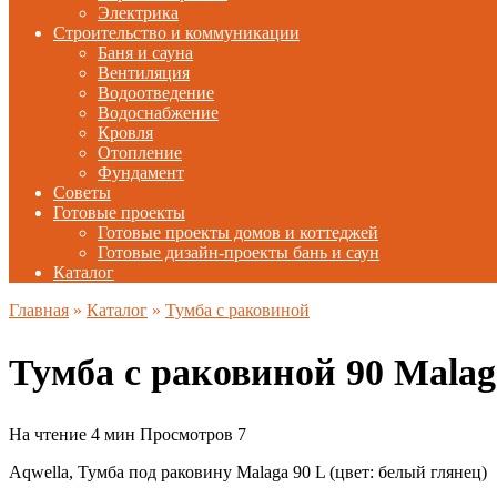
Электрика
Строительство и коммуникации
Баня и сауна
Вентиляция
Водоотведение
Водоснабжение
Кровля
Отопление
Фундамент
Советы
Готовые проекты
Готовые проекты домов и коттеджей
Готовые дизайн-проекты бань и саун
Каталог
Главная
»
Каталог
»
Тумба с раковиной
Тумба с раковиной 90 Mal
На чтение
4 мин
Просмотров
7
Aqwella, Тумба под раковину Malaga 90 L (цвет: белый глянец)