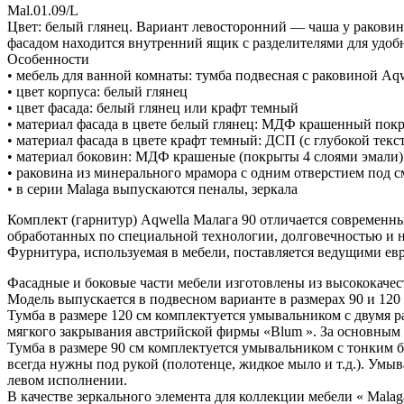
Mal.01.09/L
Цвет: белый глянец. Вариант левосторонний — чаша у ракови
фасадом находится внутренний ящик с разделителями для удоб
Особенности
• мебель для ванной комнаты: тумба подвесная с раковиной A
• цвет корпуса: белый глянец
• цвет фасада: белый глянец или крафт темный
• материал фасада в цвете белый глянец: МДФ крашенный пок
• материал фасада в цвете крафт темный: ДСП (с глубокой текс
• материал боковин: МДФ крашеные (покрыты 4 слоями эмали)
• раковина из минерального мрамора с одним отверстием под с
• в серии Malaga выпускаются пеналы, зеркала
Комплект (гарнитур) Aqwella Малага 90 отличается современ
обработанных по специальной технологии, долговечностью и не
Фурнитура, используемая в мебели, поставляется ведущими е
Фасадные и боковые части мебели изготовлены из высококачес
Модель выпускается в подвесном варианте в размерах 90 и 120 
Тумба в размере 120 см комплектуется умывальником с двумя 
мягкого закрывания австрийской фирмы «Blum ». За основным 
Тумба в размере 90 см комплектуется умывальником с тонким б
всегда нужны под рукой (полотенце, жидкое мыло и т.д.). Умы
левом исполнении.
В качестве зеркального элемента для коллекции мебели « Malag