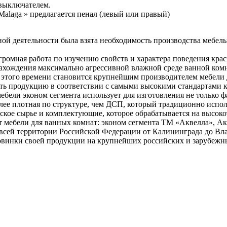
 выключателем.
Malaga » предлагается пенал (левый или правый)
нной деятельности была взята необходимость производства мебе
громная работа по изучению свойств и характера поведения кра
нахождения максимально агрессивной влажной среде ванной ком
 с этого времени становится крупнейшим производителем мебели
ть продукцию в соответствии с самыми высокими стандартами ка
ебели эконом сегмента использует для изготовления не только
олее плотная по структуре, чем ДСП, который традиционно испо
ское сырье и комплектующие, которое обрабатывается на высок
мебели для ванных комнат: эконом сегмента ТМ «Аквелла», Акв
всей территории Российской Федерации от Калининграда до Вл
инки своей продукции на крупнейших российских и зарубежных