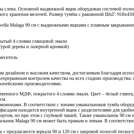
ны слева. Основной выдвижной ящик оборудован системой полн
ного хранения мелочей. Размер тумбы с раковиной ШхГ: 918х450
qwella Malaga 90 см с выдвижными ящиами с плавным закрывани
рытый 4 слоями глянцевой эмали
турой дерева и лазерной кромкой)
меситель
ным дизайном и высоким качеством, достигаемым благодаря исп
прерывным контролем качества на всех стадиях производства: о
вропейскими производителями.
твенного МДФ, покрытого 4 слоями эмали. Цвет – белый глянец
см.
раковинами. В соответствии с зонами умывальников тумба обор
фасадом находится внутренний ящик с разделителями для удобн
ортом, но при этом с глубокой чашей. Также умывальник 90 см 
вальник Malaga 90 см может быть правым и левым. В соответств
a » предлагаются зеркала 90 и 120 см с широкой полосой пескос