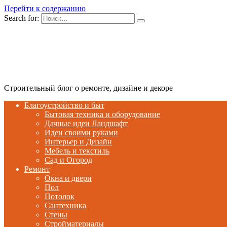
Перейти к содержанию
Search for:
Строительный блог о ремонте, дизайне и декоре
Благоустройство и быт
Бытовая техника и оборудование
Дачные идеи Ландшафт
Идеи своими руками
Интерьер и Дизайн
Мебель и текстиль
Сад и Огород
Ремонт
Окна и двери
Пол
Потолок
Сантехника
Стены
Стройматериалы