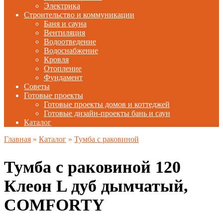
Электрика
Строительство и коммуникации
Баня и сауна
Вентиляция
Водоотведение
Водоснабжение
Кровля
Отопление
Фундамент
Советы
Готовые проекты
Готовые проекты домов и коттеджей
Готовые дизайн-проекты бань и саун
Каталог
Главная
»
Каталог
»
Тумба с раковиной
Тумба с раковиной 120
Клеон L дуб дымчатый,
COMFORTY