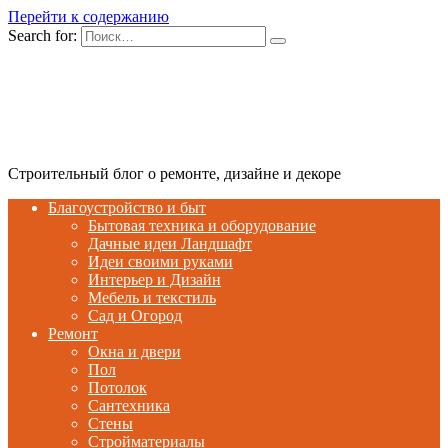
Перейти к содержанию
Search for:
Строительный блог о ремонте, дизайне и декоре
Благоустройство и быт
Бытовая техника и оборудование
Дачные идеи Ландшафт
Идеи своими руками
Интерьер и Дизайн
Мебель и текстиль
Сад и Огород
Ремонт
Окна и двери
Пол
Потолок
Сантехника
Стены
Стройматериалы