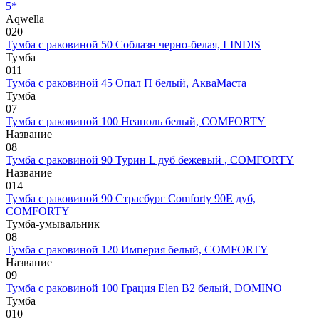
5*
Aqwella
0
20
Тумба с раковиной 50 Соблазн черно-белая, LINDIS
Тумба
0
11
Тумба с раковиной 45 Опал П белый, АкваМаста
Тумба
0
7
Тумба с раковиной 100 Неаполь белый, COMFORTY
Название
0
8
Тумба с раковиной 90 Турин L дуб бежевый , COMFORTY
Название
0
14
Тумба с раковиной 90 Страсбург Comforty 90E дуб,
COMFORTY
Тумба-умывальник
0
8
Тумба с раковиной 120 Империя белый, COMFORTY
Название
0
9
Тумба с раковиной 100 Грация Elen В2 белый, DOMINO
Тумба
0
10