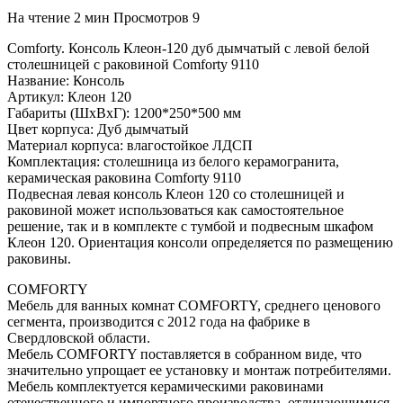
На чтение
2 мин
Просмотров
9
Comforty. Консоль Клеон-120 дуб дымчатый с левой белой
столешницей c раковиной Comforty 9110
Название: Консоль
Артикул: Клеон 120
Габариты (ШхВхГ): 1200*250*500 мм
Цвет корпуса: Дуб дымчатый
Материал корпуса: влагостойкое ЛДСП
Комплектация: столешница из белого керамогранита,
керамическая раковина Comforty 9110
Подвесная левая консоль Клеон 120 со столешницей и
раковиной может использоваться как самостоятельное
решение, так и в комплекте с тумбой и подвесным шкафом
Клеон 120. Ориентация консоли определяется по размещению
раковины.
COMFORTY
Мебель для ванных комнат COMFORTY, среднего ценового
сегмента, производится с 2012 года на фабрике в
Свердловской области.
Мебель COMFORTY поставляется в собранном виде, что
значительно упрощает ее установку и монтаж потребителями.
Мебель комплектуется керамическими раковинами
отечественного и импортного производства, отличающимися