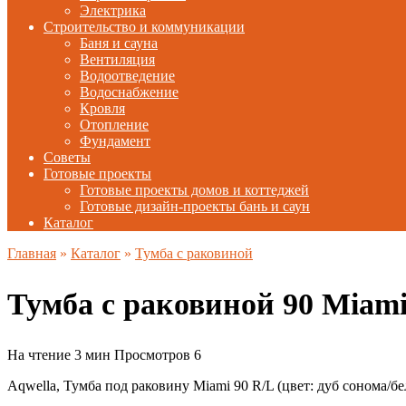
Электрика
Строительство и коммуникации
Баня и сауна
Вентиляция
Водоотведение
Водоснабжение
Кровля
Отопление
Фундамент
Советы
Готовые проекты
Готовые проекты домов и коттеджей
Готовые дизайн-проекты бань и саун
Каталог
Главная
»
Каталог
»
Тумба с раковиной
Тумба с раковиной 90 Miam
На чтение
3 мин
Просмотров
6
Aqwella, Тумба под раковину Miami 90 R/L (цвет: дуб сонома/б