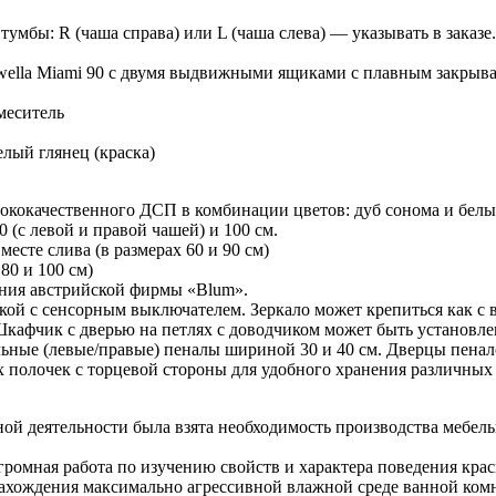
 тумбы: R (чаша справа) или L (чаша слева) — указывать в заказ
qwella Miami 90 с двумя выдвижными ящиками с плавным закрыв
меситель
лый глянец (краска)
ококачественного ДСП в комбинации цветов: дуб сонома и белый
0 (с левой и правой чашей) и 100 см.
есте слива (в размерах 60 и 90 см)
80 и 100 см)
ания австрийской фирмы «Blum».
кой с сенсорным выключателем. Зеркало может крепиться как с
Шкафчик с дверью на петлях с доводчиком может быть установле
ьные (левые/правые) пеналы шириной 30 и 40 см. Дверцы пенал
х полочек с торцевой стороны для удобного хранения различных
нной деятельности была взята необходимость производства мебе
громная работа по изучению свойств и характера поведения кра
нахождения максимально агрессивной влажной среде ванной ком