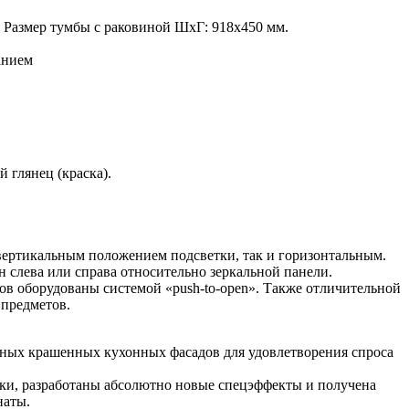
е. Размер тумбы с раковиной ШхГ: 918х450 мм.
анием
 глянец (краска).
 вертикальным положением подсветки, так и горизонтальным.
н слева или справа относительно зеркальной панели.
ов оборудованы системой «push-to-open». Также отличительной
 предметов.
льных крашенных кухонных фасадов для удовлетворения спроса
ски, разработаны абсолютно новые спецэффекты и получена
наты.