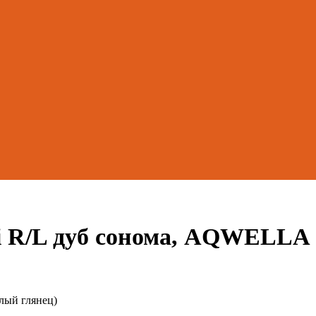
i R/L дуб сонома, AQWELLA 
елый глянец)