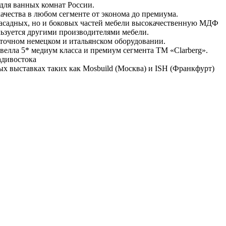
 для ванных комнат России.
чества в любом сегменте от эконома до премиума.
 фасадных, но и боковых частей мебели высокачественную МДФ
льзуется другими производителями мебели.
оточном немецком и итальянском оборудовании.
елла 5* медиум класса и премиум сегмента ТМ «Clarberg».
адивостока
 выставках таких как Mosbuild (Москва) и ISH (Франкфурт)