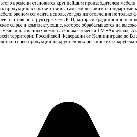
 с этого времени становится крупнейшим производителем мебели
ть продукцию в соответствии с самыми высокими стандартами ка
ебели эконом сегмента использует для изготовления не только
олее плотная по структуре, чем ДСП, который традиционно испо
ское сырье и комплектующие, которое обрабатывается на высок
мебели для ванных комнат: эконом сегмента ТМ «Аквелла», Акв
всей территории Российской Федерации от Калининграда до Вл
инки своей продукции на крупнейших российских и зарубежных