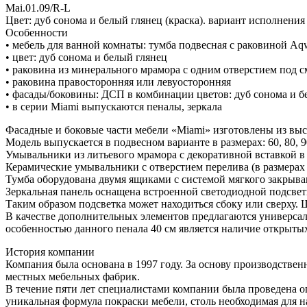
Mai.01.09/R-L
Цвет: дуб сонома и белый глянец (краска). вариант исполнения
Особенности
• мебель для ванной комнаты: тумба подвесная с раковиной A
• цвет: дуб сонома и белый глянец
• раковина из минерального мрамора с одним отверстием под с
• раковина правосторонняя или левуосторонняя
• фасады/боковины: ДСП в комбинации цветов: дуб сонома и бе
• в серии Miami выпускаются пеналы, зеркала
Фасадные и боковые части мебели «Miami» изготовлены из выс
Модель выпускается в подвесном варианте в размерах: 60, 80, 9
Умывальники из литьевого мрамора с декоративной вставкой в м
Керамические умывальники с отверстием перелива (в размерах 
Тумба оборудована двумя ящиками с системой мягкого закрыв
Зеркальная панель оснащена встроенной светодиодной подсвет
Таким образом подсветка может находиться сбоку или сверху. 
В качестве дополнительных элементов предлагаются универсал
особенностью данного пенала 40 см является наличие открыты
История компании
Компания была основана в 1997 году. За основу производстве
местных мебельных фабрик.
В течение пяти лет специалистами компании была проведена о
уникальная формула покраски мебели, столь необходимая для 