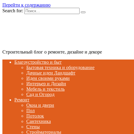
Перейти к содержанию
Search for:
Строительный блог о ремонте, дизайне и декоре
Благоустройство и быт
Бытовая техника и оборудование
Дачные идеи Ландшафт
Идеи своими руками
Интерьер и Дизайн
Мебель и текстиль
Сад и Огород
Ремонт
Окна и двери
Пол
Потолок
Сантехника
Стены
Стройматериалы