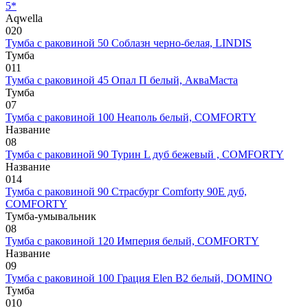
5*
Aqwella
0
20
Тумба с раковиной 50 Соблазн черно-белая, LINDIS
Тумба
0
11
Тумба с раковиной 45 Опал П белый, АкваМаста
Тумба
0
7
Тумба с раковиной 100 Неаполь белый, COMFORTY
Название
0
8
Тумба с раковиной 90 Турин L дуб бежевый , COMFORTY
Название
0
14
Тумба с раковиной 90 Страсбург Comforty 90E дуб,
COMFORTY
Тумба-умывальник
0
8
Тумба с раковиной 120 Империя белый, COMFORTY
Название
0
9
Тумба с раковиной 100 Грация Elen В2 белый, DOMINO
Тумба
0
10