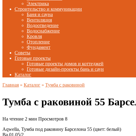
Электрика
Строительство и коммуникации
Баня и сауна
Вентиляция
Водоотведение
Водоснабжение
Кровля
Отопление
Фундамент
Советы
Готовые проекты
Готовые проекты домов и коттеджей
Готовые дизайн-проекты бань и саун
Каталог
Главная
»
Каталог
»
Тумба с раковиной
Тумба с раковиной 55 Бар
На чтение
2 мин
Просмотров
8
Aqwella, Тумба под раковину Барселона 55 (цвет: белый)
Ba.01.05/2