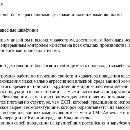
мм.
рселона 55 см с распашными фасадами и выдвижными ящиками
 навесные шкафчики
менным дизайном и высоким качеством, достигаемым благодаря 
прерывным контролем качества на всех стадиях производства: о
вропейскими производителями.
нной деятельности была взята необходимость производства мебе
громная работа по изучению свойств и характера поведения кра
нахождения максимально агрессивной влажной среде ванной ком
 с этого времени становится крупнейшим производителем мебели
ть продукцию в соответствии с самыми высокими стандартами ка
ебели эконом сегмента использует для изготовления не только
олее плотная по структуре, чем ДСП, который традиционно испо
ское сырье и комплектующие, которое обрабатывается на высок
 мебели для ванных комнат: эконом сегмента ТМ «Аквелла» и п
Федерации от Калининграда до Владивостока
инки своей продукции на крупнейших российских и зарубежных