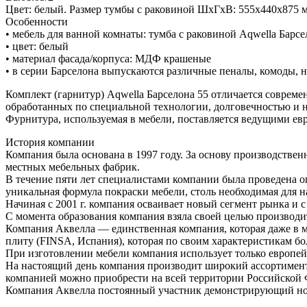
Цвет: белый. Размер тумбы с раковиной ШхГхВ: 555х440х875 
Особенности
• мебель для ванной комнаты: тумба с раковиной Aqwella Ба
• цвет: белый
• материал фасада/корпуса: МДФ крашеные
• в серии Барселона выпускаются различные пеналы, комоды,
Комплект (гарнитур) Aqwella Барселона 55 отличается совре
обработанных по специальной технологии, долговечностью и не
Фурнитура, используемая в мебели, поставляется ведущими е
История компании
Компания была основана в 1997 году. За основу производстве
местных мебельных фабрик.
В течение пяти лет специалистами компании была проведена о
уникальная формула покраски мебели, столь необходимая для 
Начиная с 2001 г. компания осваивает новый сегмент рынка и
С момента образования компания взяла своей целью производи
Компания Аквелла — единственная компания, которая даже в м
плиту (FINSA, Испания), которая по своим характеристикам б
При изготовлении мебели компания использует только европей
На настоящий день компания производит широкий ассортимент
компанией можно приобрести на всей территории Российской 
Компания Аквелла постоянный участник демонстрирующий нов