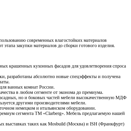
использованию современных влагостойких материалов
т этапа закупки материалов до сборки готового изделия.
льных крашенных кухонных фасадов для удовлетворения спроса
ски, разработаны абсолютно новые спецэффекты и получена
наты.
 для ванных комнат России.
чества в любом сегменте от эконома до премиума.
 фасадных, но и боковых частей мебели высокачественную МДФ
льзуется другими производителями мебели.
оточном немецком и итальянском оборудовании.
ремиум сегмента ТМ «Clarberg». Мебель предлагаемую нашей
 выставках таких как Mosbuild (Москва) и ISH (Франкфурт)