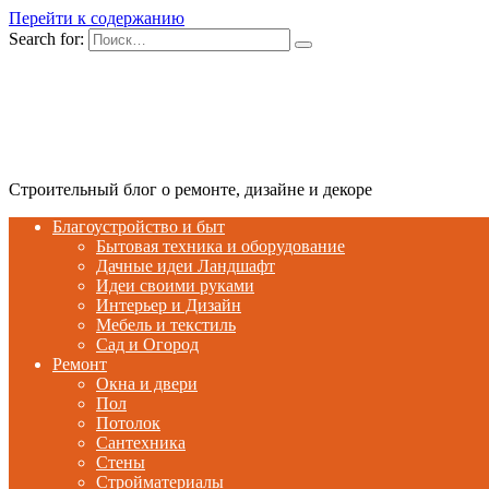
Перейти к содержанию
Search for:
Строительный блог о ремонте, дизайне и декоре
Благоустройство и быт
Бытовая техника и оборудование
Дачные идеи Ландшафт
Идеи своими руками
Интерьер и Дизайн
Мебель и текстиль
Сад и Огород
Ремонт
Окна и двери
Пол
Потолок
Сантехника
Стены
Стройматериалы